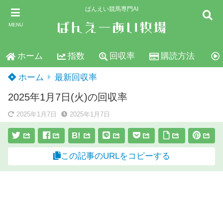
ばんえい競馬専門AI
MENU
ホーム
指数
回収率
購読方法
ホーム
最新回収率
2025年1月7日(火)の回収率
2025年1月7日
2025年1月7日
B!
この記事のURLをコピーする
スポンサーリンク