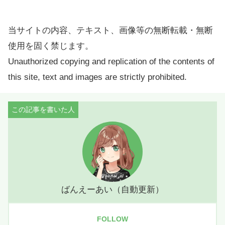
当サイトの内容、テキスト、画像等の無断転載・無断
使用を固く禁じます。
Unauthorized copying and replication of the contents of
this site, text and images are strictly prohibited.
ばんえーあい（自動更新）
FOLLOW