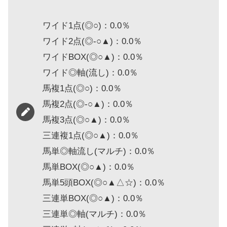
ワイド1点(◎○)：0.0％
ワイド2点(◎-○▲)：0.0％
ワイドBOX(◎○▲)：0.0％
ワイド◎軸(流し)：0.0％
馬複1点(◎○)：0.0％
馬複2点(◎-○▲)：0.0％
馬複3点(◎○▲)：0.0％
三連複1点(◎○▲)：0.0％
馬単◎軸流し(マルチ)：0.0％
馬単BOX(◎○▲)：0.0％
馬単5頭BOX(◎○▲△☆)：0.0％
三連単BOX(◎○▲)：0.0％
三連単◎軸(マルチ)：0.0％