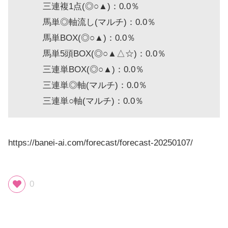
三連複1点(◎○▲)：0.0％
馬単◎軸流し(マルチ)：0.0％
馬単BOX(◎○▲)：0.0％
馬単5頭BOX(◎○▲△☆)：0.0％
三連単BOX(◎○▲)：0.0％
三連単◎軸(マルチ)：0.0％
三連単○軸(マルチ)：0.0％
https://banei-ai.com/forecast/forecast-20250107/
0
スポンサーリンク