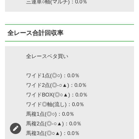
三連単○軸(マルチ)：0.0％
全レース合計回収率
全レースベタ買い
ワイド1点(◎○)：0.0％
ワイド2点(◎-○▲)：0.0％
ワイドBOX(◎○▲)：0.0％
ワイド◎軸(流し)：0.0％
馬複1点(◎○)：0.0％
馬複2点(◎-○▲)：0.0％
馬複3点(◎○▲)：0.0％