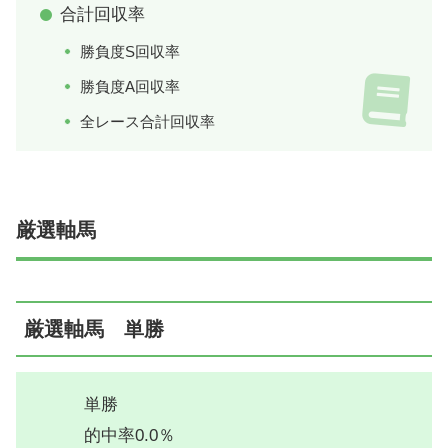
合計回収率
勝負度S回収率
勝負度A回収率
全レース合計回収率
厳選軸馬
厳選軸馬 単勝
単勝
的中率0.0％