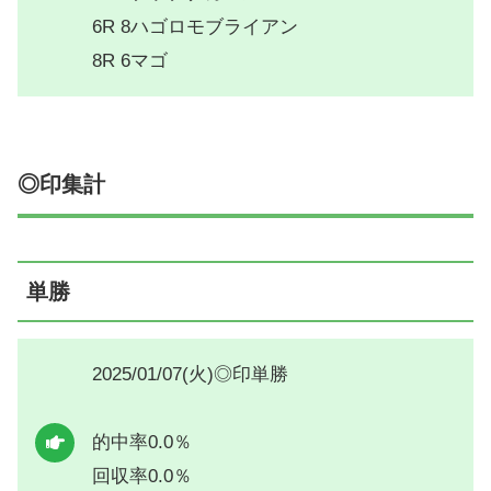
6R 8ハゴロモブライアン
8R 6マゴ
◎印集計
単勝
2025/01/07(火)◎印単勝
的中率0.0％
回収率0.0％