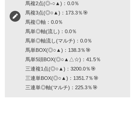
馬複2点(◎-○▲)：0.0％
馬複3点(◎○▲)：173.3％🎯
馬複◎軸：0.0％
馬単◎軸(流し)：0.0％
馬単◎軸流し(マルチ)：0.0％
馬単BOX(◎○▲)：138.3％🎯
馬単5頭BOX(◎○▲△☆)：41.5％
三連複1点(◎○▲)：3200.0％🎯
三連単BOX(◎○▲)：1351.7％🎯
三連単◎軸(マルチ)：225.3％🎯