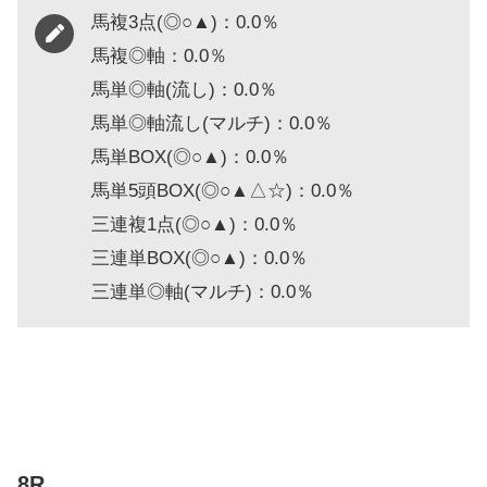
馬複3点(◎○▲)：0.0％
馬複◎軸：0.0％
馬単◎軸(流し)：0.0％
馬単◎軸流し(マルチ)：0.0％
馬単BOX(◎○▲)：0.0％
馬単5頭BOX(◎○▲△☆)：0.0％
三連複1点(◎○▲)：0.0％
三連単BOX(◎○▲)：0.0％
三連単◎軸(マルチ)：0.0％
8R