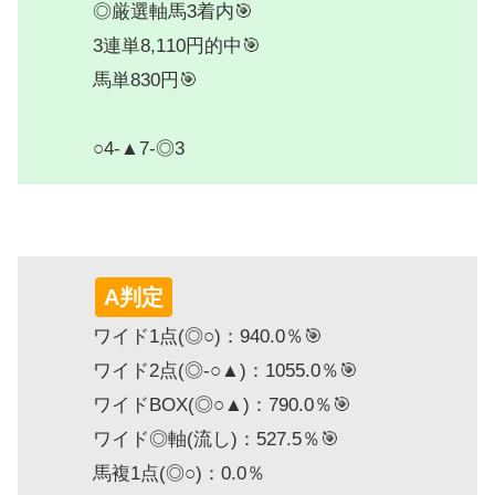
◎厳選軸馬3着内🎯
3連単8,110円的中🎯
馬単830円🎯
○4-▲7-◎3
A判定
ワイド1点(◎○)：940.0％🎯
ワイド2点(◎-○▲)：1055.0％🎯
ワイドBOX(◎○▲)：790.0％🎯
ワイド◎軸(流し)：527.5％🎯
馬複1点(◎○)：0.0％