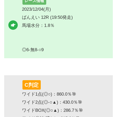
レース情報
2023/12/04(月)
ばんえい 12R (19:50発走)
馬場水分：1.8％
◎6-無8-○9
C判定
ワイド1点(◎○)：860.0％🎯
ワイド2点(◎-○▲)：430.0％🎯
ワイドBOX(◎○▲)：286.7％🎯