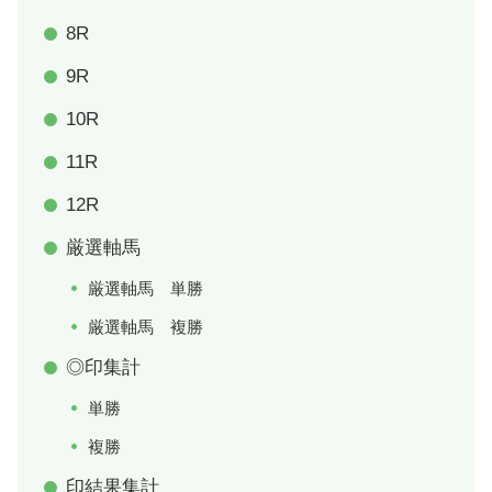
8R
9R
10R
11R
12R
厳選軸馬
厳選軸馬 単勝
厳選軸馬 複勝
◎印集計
単勝
複勝
印結果集計