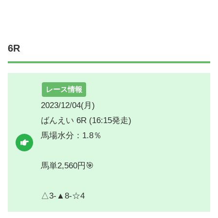
6R
レース情報
2023/12/04(月)
ばんえい 6R (16:15発走)
馬場水分：1.8％
馬単2,560円🎯
△3-▲8-☆4