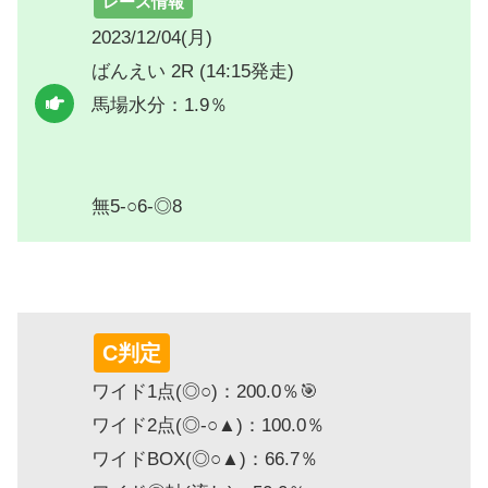
レース情報
2023/12/04(月)
ばんえい 2R (14:15発走)
馬場水分：1.9％
無5-○6-◎8
C判定
ワイド1点(◎○)：200.0％🎯
ワイド2点(◎-○▲)：100.0％
ワイドBOX(◎○▲)：66.7％