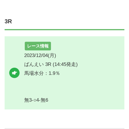
3R
レース情報
2023/12/04(月)
ばんえい 3R (14:45発走)
馬場水分：1.9％
無3-○4-無6