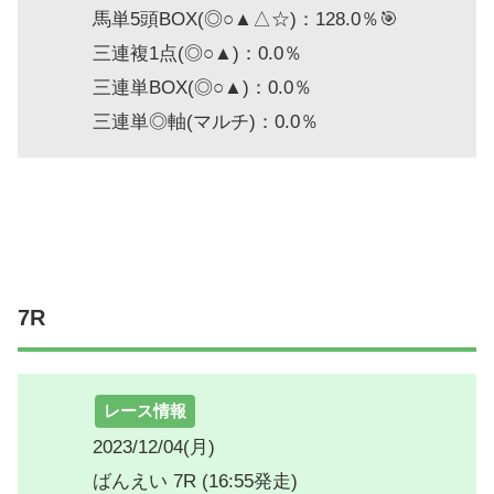
馬単5頭BOX(◎○▲△☆)：128.0％🎯
三連複1点(◎○▲)：0.0％
三連単BOX(◎○▲)：0.0％
三連単◎軸(マルチ)：0.0％
7R
レース情報
2023/12/04(月)
ばんえい 7R (16:55発走)