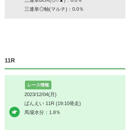
三連単BOX(◎○▲)：0.0％
三連単◎軸(マルチ)：0.0％
11R
レース情報
2023/12/04(月)
ばんえい 11R (19:10発走)
馬場水分：1.8％