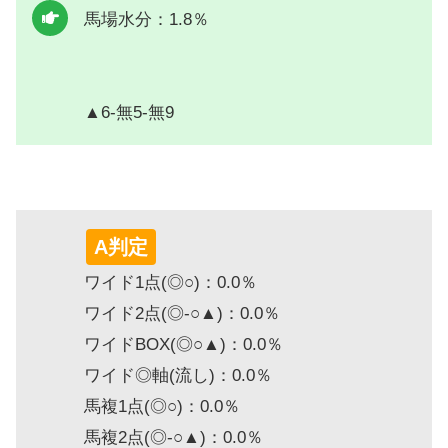
馬場水分：1.8％
▲6-無5-無9
A判定
ワイド1点(◎○)：0.0％
ワイド2点(◎-○▲)：0.0％
ワイドBOX(◎○▲)：0.0％
ワイド◎軸(流し)：0.0％
馬複1点(◎○)：0.0％
馬複2点(◎-○▲)：0.0％