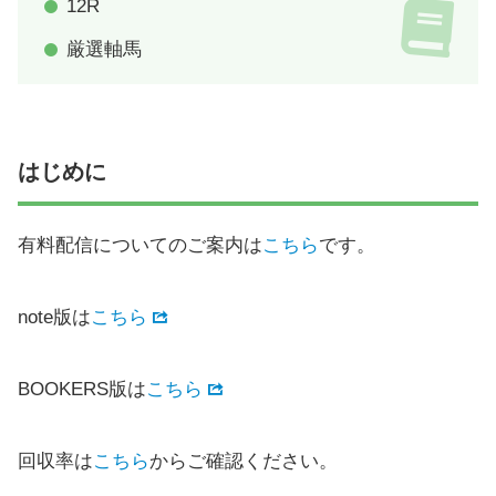
12R
厳選軸馬
はじめに
有料配信についてのご案内は
こちら
です。
note版は
こちら
BOOKERS版は
こちら
回収率は
こちら
からご確認ください。