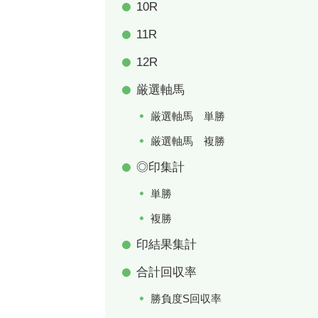
10R
11R
12R
厳選軸馬
厳選軸馬 単勝
厳選軸馬 複勝
◎印集計
単勝
複勝
印結果集計
合計回収率
勝負度S回収率