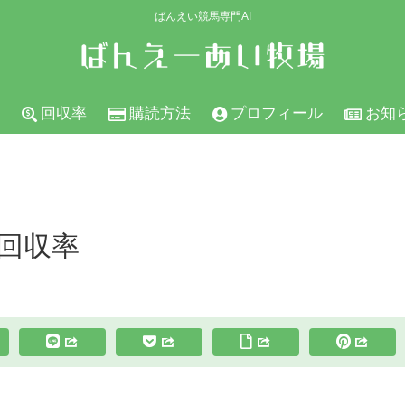
ばんえい競馬専門AI
回収率
購読方法
プロフィール
お知
の回収率
スポンサーリンク