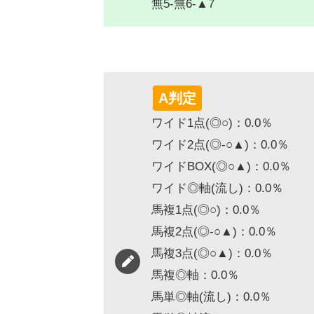
無5-無6-▲7
A判定
ワイド1点(◎○)：0.0％
ワイド2点(◎-○▲)：0.0％
ワイドBOX(◎○▲)：0.0％
ワイド◎軸(流し)：0.0％
馬複1点(◎○)：0.0％
馬複2点(◎-○▲)：0.0％
馬複3点(◎○▲)：0.0％
馬複◎軸：0.0％
馬単◎軸(流し)：0.0％