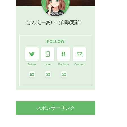
ばんえーあい（自動更新）
FOLLOW
Twitter
note
Bookers
Contact
スポンサーリンク