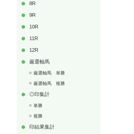
8R
9R
10R
11R
12R
厳選軸馬
厳選軸馬 単勝
厳選軸馬 複勝
◎印集計
単勝
複勝
印結果集計