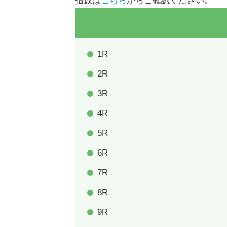
指数は
こちら
からご確認ください。
1R
2R
3R
4R
5R
6R
7R
8R
9R