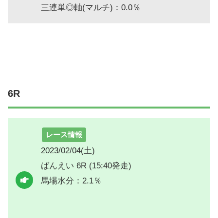
三連単◎軸(マルチ)：0.0％
6R
レース情報
2023/02/04(土)
ばんえい 6R (15:40発走)
馬場水分：2.1％