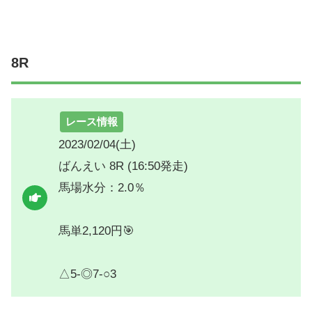
8R
レース情報
2023/02/04(土)
ばんえい 8R (16:50発走)
馬場水分：2.0％
馬単2,120円🎯
△5-◎7-○3