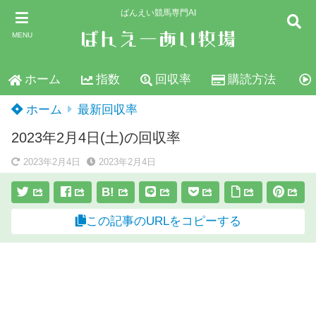
ばんえい競馬専門AI
MENU
ホーム
指数
回収率
購読方法
ホーム
最新回収率
2023年2月4日(土)の回収率
2023年2月4日
2023年2月4日
B!
この記事のURLをコピーする
スポンサーリンク