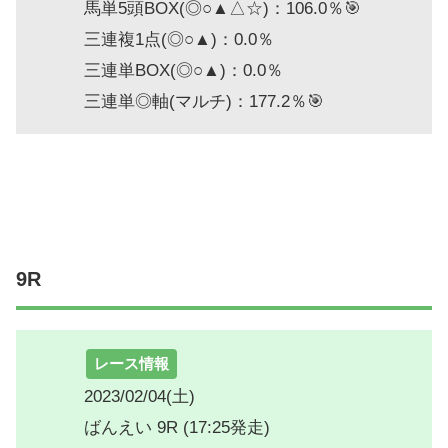
馬単5頭BOX(◎○▲△☆)：106.0％🎯
三連複1点(◎○▲)：0.0％
三連単BOX(◎○▲)：0.0％
三連単◎軸(マルチ)：177.2％🎯
9R
レース情報
2023/02/04(土)
ばんえい 9R (17:25発走)