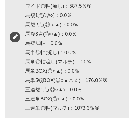
ワイド◎軸(流し)：587.5％🎯
馬複1点(◎○)：0.0％
馬複2点(◎-○▲)：0.0％
馬複3点(◎○▲)：0.0％
馬複◎軸：0.0％
馬単◎軸(流し)：0.0％
馬単◎軸流し(マルチ)：0.0％
馬単BOX(◎○▲)：0.0％
馬単5頭BOX(◎○▲△☆)：176.0％🎯
三連複1点(◎○▲)：0.0％
三連単BOX(◎○▲)：0.0％
三連単◎軸(マルチ)：1073.3％🎯