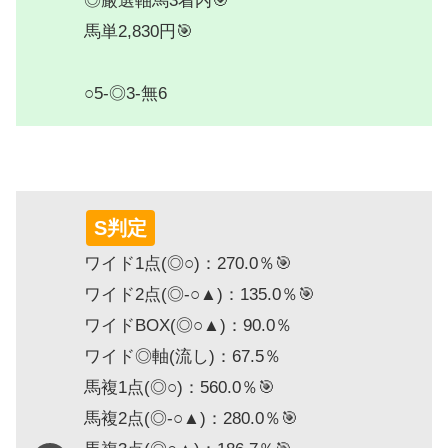
◎厳選軸馬3着内🎯
馬単2,830円🎯
○5-◎3-無6
S判定
ワイド1点(◎○)：270.0％🎯
ワイド2点(◎-○▲)：135.0％🎯
ワイドBOX(◎○▲)：90.0％
ワイド◎軸(流し)：67.5％
馬複1点(◎○)：560.0％🎯
馬複2点(◎-○▲)：280.0％🎯