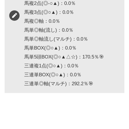
馬複2点(◎-○▲)：0.0％
馬複3点(◎○▲)：0.0％
馬複◎軸：0.0％
馬単◎軸(流し)：0.0％
馬単◎軸流し(マルチ)：0.0％
馬単BOX(◎○▲)：0.0％
馬単5頭BOX(◎○▲△☆)：170.5％🎯
三連複1点(◎○▲)：0.0％
三連単BOX(◎○▲)：0.0％
三連単◎軸(マルチ)：292.2％🎯