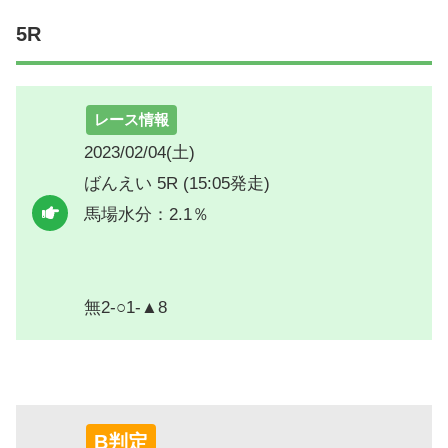
5R
レース情報
2023/02/04(土)
ばんえい 5R (15:05発走)
馬場水分：2.1％
無2-○1-▲8
B判定