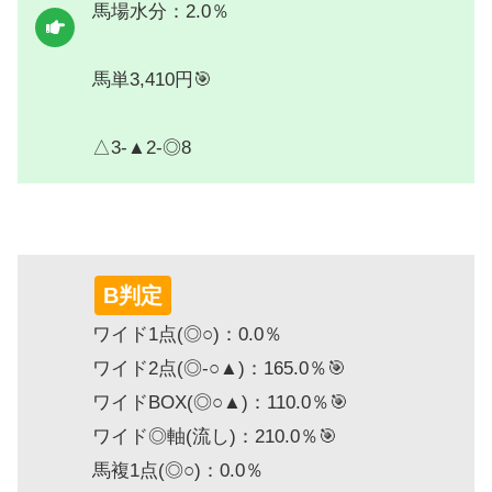
馬場水分：2.0％
馬単3,410円🎯
△3-▲2-◎8
B判定
ワイド1点(◎○)：0.0％
ワイド2点(◎-○▲)：165.0％🎯
ワイドBOX(◎○▲)：110.0％🎯
ワイド◎軸(流し)：210.0％🎯
馬複1点(◎○)：0.0％