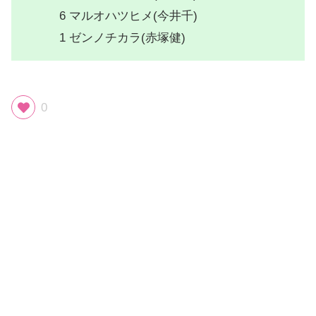
6 マルオハツヒメ(今井千)
1 ゼンノチカラ(赤塚健)
0
スポンサーリンク