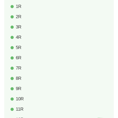
1R
2R
3R
4R
5R
6R
7R
8R
9R
10R
11R