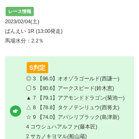
レース情報
2023/02/04(土)
ばんえい 1R (13:00発走)
馬場水分：2.2％
S判定
◎ 3 【96.0】オオゾラゴールド(西謙一)
◯ 5 【80.6】アークスピード(鈴木恵)
▲ 7 【79.1】アアモンドドラゴン(菊池一)
△ 8 【78.8】タケノテンリュウ(西将太)
☆ 9 【74.0】アバシリブラック(島津新)
4 コウシュハアルファ(藤本匠)
2 サカノキヨマル(船山蔵)