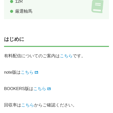
12R
厳選軸馬
はじめに
有料配信についてのご案内は
こちら
です。
note版は
こちら
BOOKERS版は
こちら
回収率は
こちら
からご確認ください。