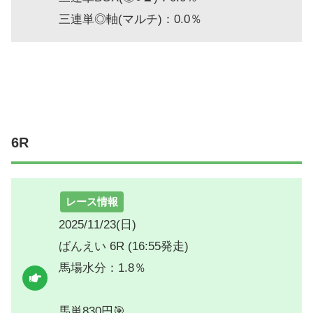
三連単◎軸(マルチ)：0.0％
6R
レース情報
2025/11/23(日)
ばんえい 6R (16:55発走)
馬場水分：1.8％
馬単830円🎯