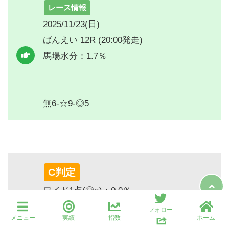
レース情報
2025/11/23(日)
ばんえい 12R (20:00発走)
馬場水分：1.7％
無6-☆9-◎5
C判定
ワイド1点(◎○)：0.0％
ワイド2点(◎-○▲)：0.0％
フォロー
メニュー
実績
指数
ホーム
ワイドBOX(◎○▲)：0.0％