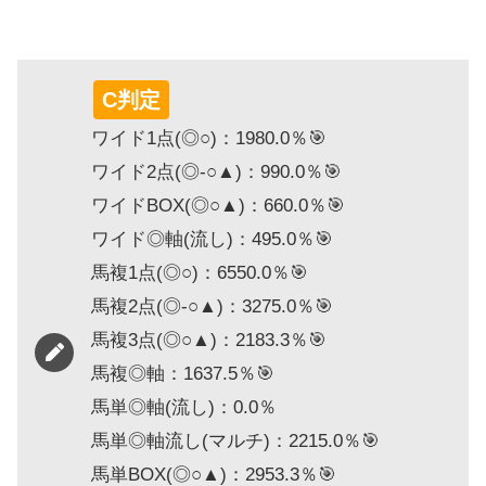
C判定
ワイド1点(◎○)：1980.0％🎯
ワイド2点(◎-○▲)：990.0％🎯
ワイドBOX(◎○▲)：660.0％🎯
ワイド◎軸(流し)：495.0％🎯
馬複1点(◎○)：6550.0％🎯
馬複2点(◎-○▲)：3275.0％🎯
馬複3点(◎○▲)：2183.3％🎯
馬複◎軸：1637.5％🎯
馬単◎軸(流し)：0.0％
馬単◎軸流し(マルチ)：2215.0％🎯
馬単BOX(◎○▲)：2953.3％🎯