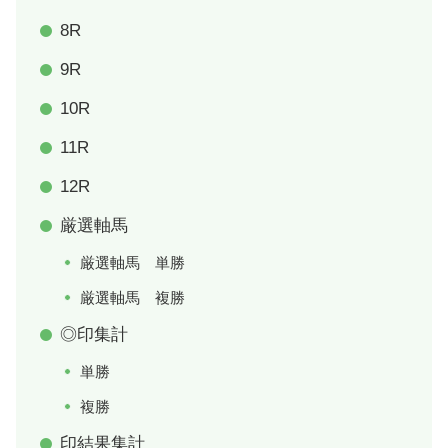
8R
9R
10R
11R
12R
厳選軸馬
厳選軸馬 単勝
厳選軸馬 複勝
◎印集計
単勝
複勝
印結果集計