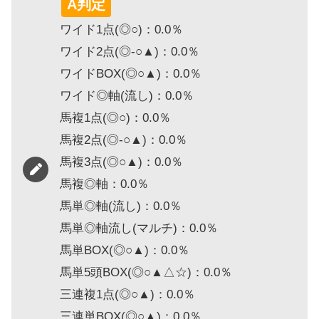
A判定
ワイド1点(◎○)：0.0％
ワイド2点(◎-○▲)：0.0％
ワイドBOX(◎○▲)：0.0％
ワイド◎軸(流し)：0.0％
馬複1点(◎○)：0.0％
馬複2点(◎-○▲)：0.0％
馬複3点(◎○▲)：0.0％
馬複◎軸：0.0％
馬単◎軸(流し)：0.0％
馬単◎軸流し(マルチ)：0.0％
馬単BOX(◎○▲)：0.0％
馬単5頭BOX(◎○▲△☆)：0.0％
三連複1点(◎○▲)：0.0％
三連単BOX(◎○▲)：0.0％