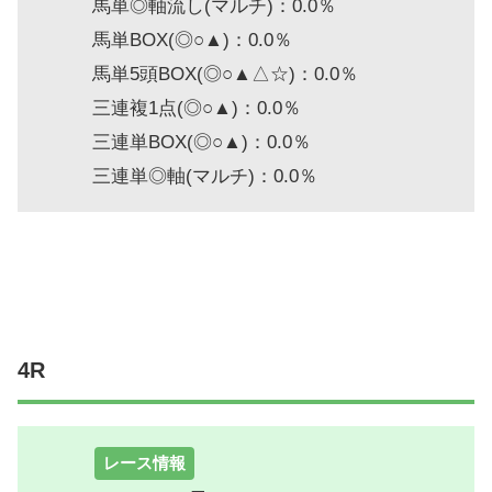
馬単◎軸流し(マルチ)：0.0％
馬単BOX(◎○▲)：0.0％
馬単5頭BOX(◎○▲△☆)：0.0％
三連複1点(◎○▲)：0.0％
三連単BOX(◎○▲)：0.0％
三連単◎軸(マルチ)：0.0％
4R
レース情報