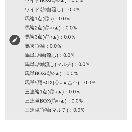
ワイドBOX(◎○▲)：0.0％
ワイド◎軸(流し)：0.0％
馬複1点(◎○)：0.0％
馬複2点(◎-○▲)：0.0％
馬複3点(◎○▲)：0.0％
馬複◎軸：0.0％
馬単◎軸(流し)：0.0％
馬単◎軸流し(マルチ)：0.0％
馬単BOX(◎○▲)：0.0％
馬単5頭BOX(◎○▲△☆)：0.0％
三連複1点(◎○▲)：0.0％
三連単BOX(◎○▲)：0.0％
三連単◎軸(マルチ)：0.0％