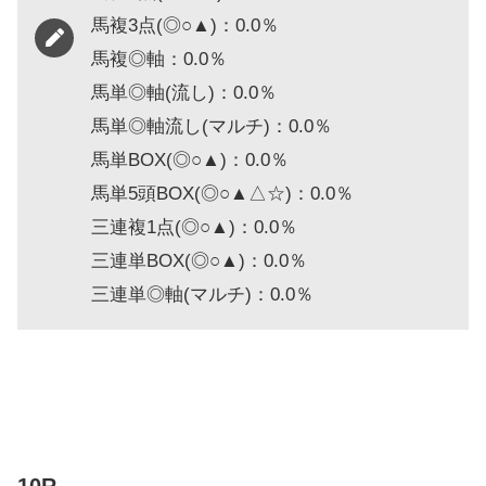
馬複3点(◎○▲)：0.0％
馬複◎軸：0.0％
馬単◎軸(流し)：0.0％
馬単◎軸流し(マルチ)：0.0％
馬単BOX(◎○▲)：0.0％
馬単5頭BOX(◎○▲△☆)：0.0％
三連複1点(◎○▲)：0.0％
三連単BOX(◎○▲)：0.0％
三連単◎軸(マルチ)：0.0％