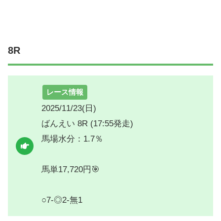
8R
レース情報
2025/11/23(日)
ばんえい 8R (17:55発走)
馬場水分：1.7％
馬単17,720円🎯
○7-◎2-無1