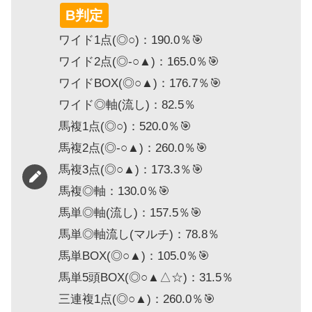
B判定
ワイド1点(◎○)：190.0％🎯
ワイド2点(◎-○▲)：165.0％🎯
ワイドBOX(◎○▲)：176.7％🎯
ワイド◎軸(流し)：82.5％
馬複1点(◎○)：520.0％🎯
馬複2点(◎-○▲)：260.0％🎯
馬複3点(◎○▲)：173.3％🎯
馬複◎軸：130.0％🎯
馬単◎軸(流し)：157.5％🎯
馬単◎軸流し(マルチ)：78.8％
馬単BOX(◎○▲)：105.0％🎯
馬単5頭BOX(◎○▲△☆)：31.5％
三連複1点(◎○▲)：260.0％🎯