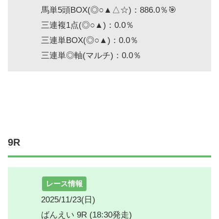
馬単5頭BOX(◎○▲△☆)：886.0％🎯
三連複1点(◎○▲)：0.0％
三連単BOX(◎○▲)：0.0％
三連単◎軸(マルチ)：0.0％
9R
レース情報
2025/11/23(日)
ばんえい 9R (18:30発走)