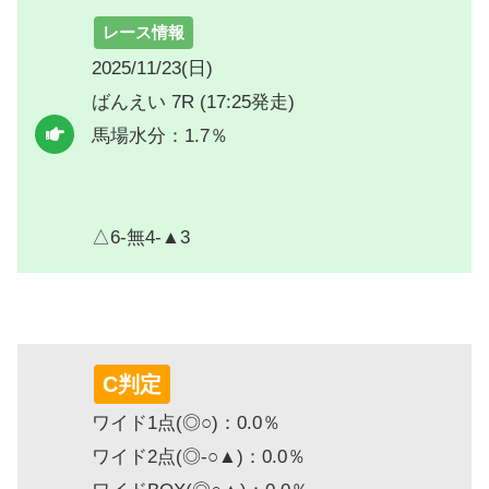
レース情報
2025/11/23(日)
ばんえい 7R (17:25発走)
馬場水分：1.7％
△6-無4-▲3
C判定
ワイド1点(◎○)：0.0％
ワイド2点(◎-○▲)：0.0％