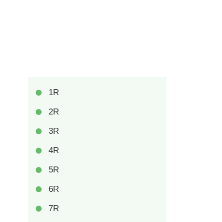
1R
2R
3R
4R
5R
6R
7R