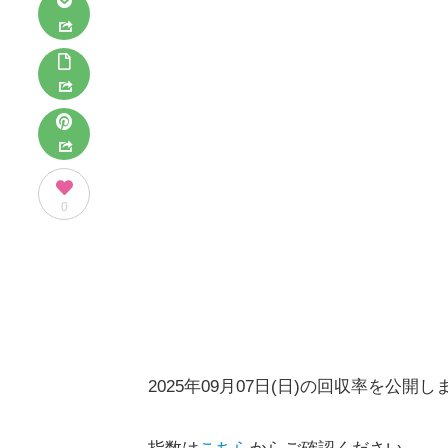
0
2025年09月07日(日)の回収率を公開し