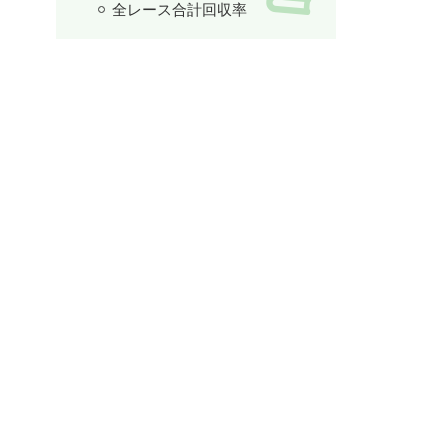
全レース合計回収率