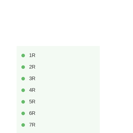
1R
2R
3R
4R
5R
6R
7R