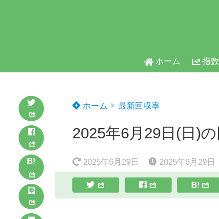
ホーム
指数
ホーム
最新回収率
2025年6月29日(日)
B!
2025年6月29日
2025年6月29日
B!