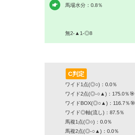
馬場水分：0.8％
無2-▲1-◎8
C判定
ワイド1点(◎○)：0.0％
ワイド2点(◎-○▲)：175.0％🎯
ワイドBOX(◎○▲)：116.7％
ワイド◎軸(流し)：87.5％
馬複1点(◎○)：0.0％
馬複2点(◎-○▲)：0.0％