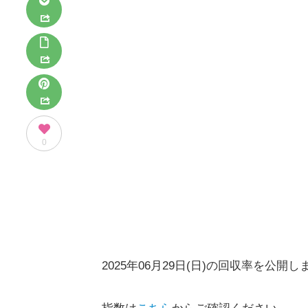
0
2025年06月29日(日)の回収率を公開し