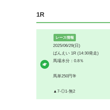
1R
レース情報
2025/06/29(日)
ばんえい 1R (14:30発走)
馬場水分：0.8％
馬単250円🎯
▲7-◎1-無2