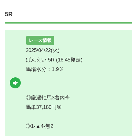
5R
レース情報
2025/04/22(火)
ばんえい 5R (16:45発走)
馬場水分：1.9％
◎厳選軸馬3着内🎯
馬単37,180円🎯
◎1-▲4-無2