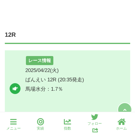
12R
レース情報
2025/04/22(火)
ばんえい 12R (20:35発走)
馬場水分：1.7％
◎7-無8-△6
フォロー
メニュー
実績
指数
ホーム