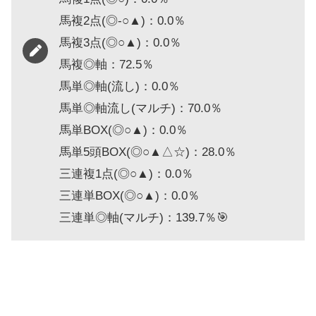
馬複2点(◎-○▲)：0.0％
馬複3点(◎○▲)：0.0％
馬複◎軸：72.5％
馬単◎軸(流し)：0.0％
馬単◎軸流し(マルチ)：70.0％
馬単BOX(◎○▲)：0.0％
馬単5頭BOX(◎○▲△☆)：28.0％
三連複1点(◎○▲)：0.0％
三連単BOX(◎○▲)：0.0％
三連単◎軸(マルチ)：139.7％🎯