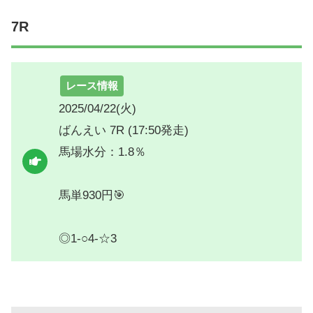
7R
レース情報
2025/04/22(火)
ばんえい 7R (17:50発走)
馬場水分：1.8％
馬単930円🎯
◎1-○4-☆3