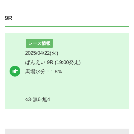
9R
レース情報
2025/04/22(火)
ばんえい 9R (19:00発走)
馬場水分：1.8％
○3-無6-無4