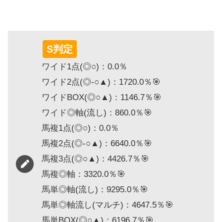
S判定
ワイド1点(◎○)：0.0％
ワイド2点(◎-○▲)：1720.0％🎯
ワイドBOX(◎○▲)：1146.7％🎯
ワイド◎軸(流し)：860.0％🎯
馬複1点(◎○)：0.0％
馬複2点(◎-○▲)：6640.0％🎯
馬複3点(◎○▲)：4426.7％🎯
馬複◎軸：3320.0％🎯
馬単◎軸(流し)：9295.0％🎯
馬単◎軸流し(マルチ)：4647.5％🎯
馬単BOX(◎○▲)：6196.7％🎯