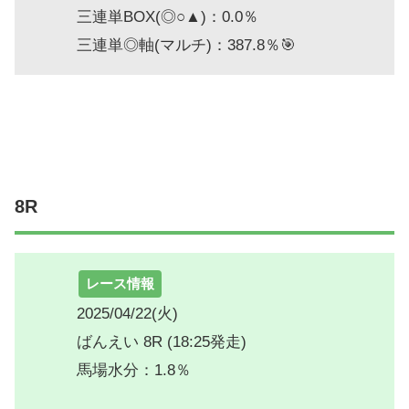
三連単BOX(◎○▲)：0.0％
三連単◎軸(マルチ)：387.8％🎯
8R
レース情報
2025/04/22(火)
ばんえい 8R (18:25発走)
馬場水分：1.8％