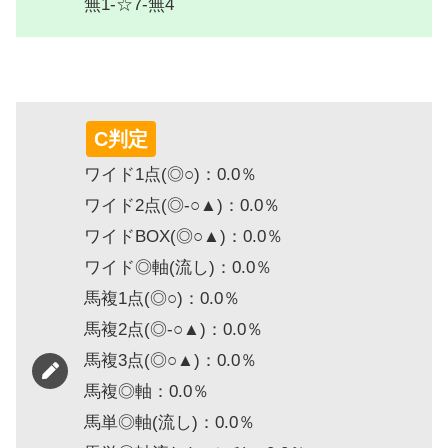
無1-☆7-無4
C判定
ワイド1点(◎○)：0.0％
ワイド2点(◎-○▲)：0.0％
ワイドBOX(◎○▲)：0.0％
ワイド◎軸(流し)：0.0％
馬複1点(◎○)：0.0％
馬複2点(◎-○▲)：0.0％
馬複3点(◎○▲)：0.0％
馬複◎軸：0.0％
馬単◎軸(流し)：0.0％