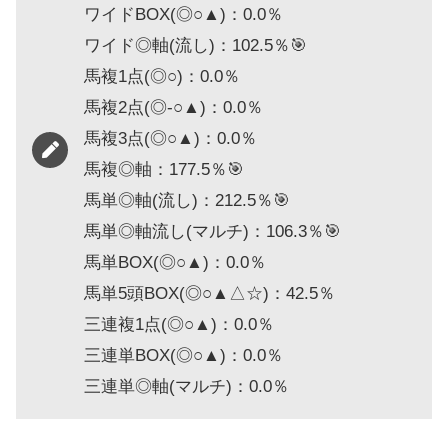
ワイドBOX(◎○▲)：0.0％
ワイド◎軸(流し)：102.5％🎯
馬複1点(◎○)：0.0％
馬複2点(◎-○▲)：0.0％
馬複3点(◎○▲)：0.0％
馬複◎軸：177.5％🎯
馬単◎軸(流し)：212.5％🎯
馬単◎軸流し(マルチ)：106.3％🎯
馬単BOX(◎○▲)：0.0％
馬単5頭BOX(◎○▲△☆)：42.5％
三連複1点(◎○▲)：0.0％
三連単BOX(◎○▲)：0.0％
三連単◎軸(マルチ)：0.0％