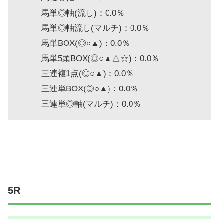
馬単◎軸(流し)：0.0％
馬単◎軸流し(マルチ)：0.0％
馬単BOX(◎○▲)：0.0％
馬単5頭BOX(◎○▲△☆)：0.0％
三連複1点(◎○▲)：0.0％
三連単BOX(◎○▲)：0.0％
三連単◎軸(マルチ)：0.0％
5R