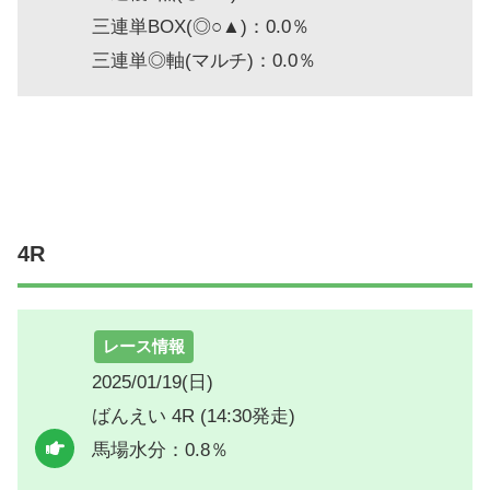
三連単BOX(◎○▲)：0.0％
三連単◎軸(マルチ)：0.0％
4R
レース情報
2025/01/19(日)
ばんえい 4R (14:30発走)
馬場水分：0.8％