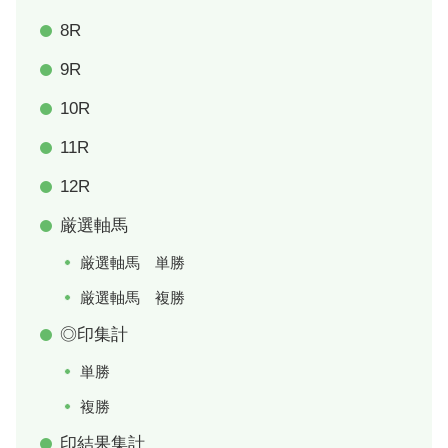
8R
9R
10R
11R
12R
厳選軸馬
厳選軸馬 単勝
厳選軸馬 複勝
◎印集計
単勝
複勝
印結果集計