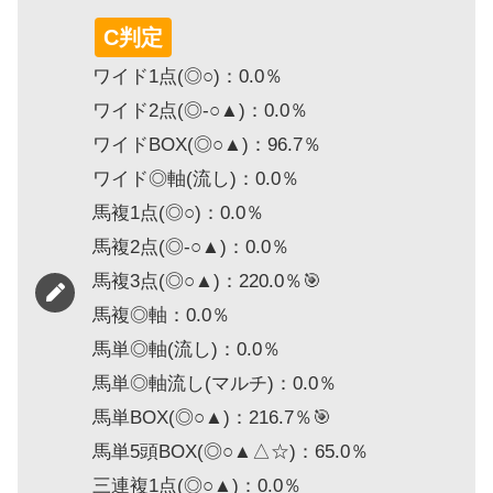
C判定
ワイド1点(◎○)：0.0％
ワイド2点(◎-○▲)：0.0％
ワイドBOX(◎○▲)：96.7％
ワイド◎軸(流し)：0.0％
馬複1点(◎○)：0.0％
馬複2点(◎-○▲)：0.0％
馬複3点(◎○▲)：220.0％🎯
馬複◎軸：0.0％
馬単◎軸(流し)：0.0％
馬単◎軸流し(マルチ)：0.0％
馬単BOX(◎○▲)：216.7％🎯
馬単5頭BOX(◎○▲△☆)：65.0％
三連複1点(◎○▲)：0.0％