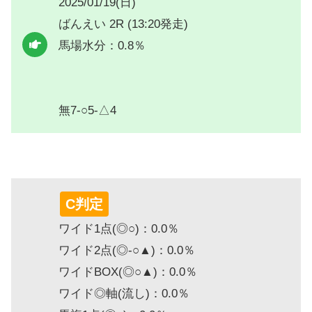
2025/01/19(日)
ばんえい 2R (13:20発走)
馬場水分：0.8％
無7-○5-△4
C判定
ワイド1点(◎○)：0.0％
ワイド2点(◎-○▲)：0.0％
ワイドBOX(◎○▲)：0.0％
ワイド◎軸(流し)：0.0％