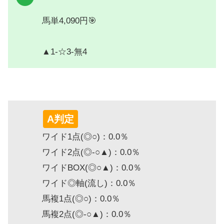
馬単4,090円🎯
▲1-☆3-無4
A判定
ワイド1点(◎○)：0.0％
ワイド2点(◎-○▲)：0.0％
ワイドBOX(◎○▲)：0.0％
ワイド◎軸(流し)：0.0％
馬複1点(◎○)：0.0％
馬複2点(◎-○▲)：0.0％