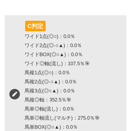
C判定
ワイド1点(◎○)：0.0％
ワイド2点(◎-○▲)：0.0％
ワイドBOX(◎○▲)：0.0％
ワイド◎軸(流し)：107.5％🎯
馬複1点(◎○)：0.0％
馬複2点(◎-○▲)：0.0％
馬複3点(◎○▲)：0.0％
馬複◎軸：352.5％🎯
馬単◎軸(流し)：0.0％
馬単◎軸流し(マルチ)：275.0％🎯
馬単BOX(◎○▲)：0.0％