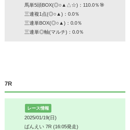
馬単5頭BOX(◎○▲△☆)：110.0％🎯
三連複1点(◎○▲)：0.0％
三連単BOX(◎○▲)：0.0％
三連単◎軸(マルチ)：0.0％
7R
レース情報
2025/01/19(日)
ばんえい 7R (16:05発走)