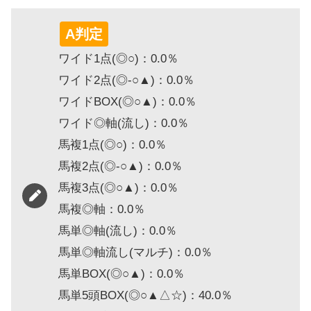
A判定
ワイド1点(◎○)：0.0％
ワイド2点(◎-○▲)：0.0％
ワイドBOX(◎○▲)：0.0％
ワイド◎軸(流し)：0.0％
馬複1点(◎○)：0.0％
馬複2点(◎-○▲)：0.0％
馬複3点(◎○▲)：0.0％
馬複◎軸：0.0％
馬単◎軸(流し)：0.0％
馬単◎軸流し(マルチ)：0.0％
馬単BOX(◎○▲)：0.0％
馬単5頭BOX(◎○▲△☆)：40.0％