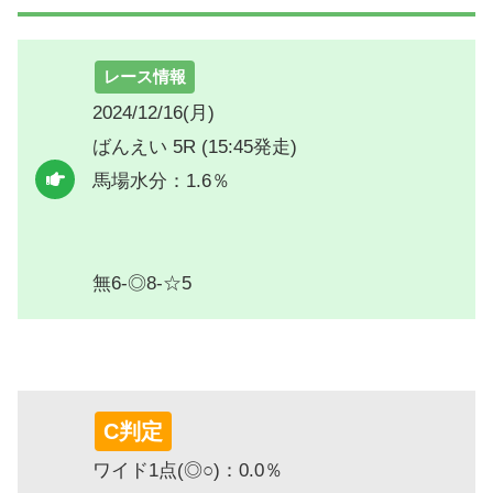
レース情報
2024/12/16(月)
ばんえい 5R (15:45発走)
馬場水分：1.6％
無6-◎8-☆5
C判定
ワイド1点(◎○)：0.0％