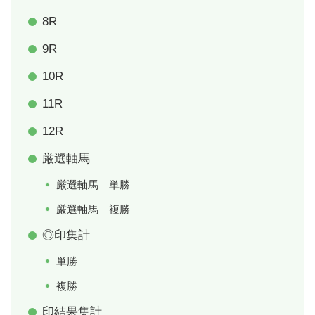
8R
9R
10R
11R
12R
厳選軸馬
厳選軸馬 単勝
厳選軸馬 複勝
◎印集計
単勝
複勝
印結果集計