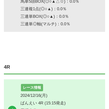
馬単5頭BOX(◎○▲△☆)：0.0％
三連複1点(◎○▲)：0.0％
三連単BOX(◎○▲)：0.0％
三連単◎軸(マルチ)：0.0％
4R
レース情報
2024/12/16(月)
ばんえい 4R (15:15発走)