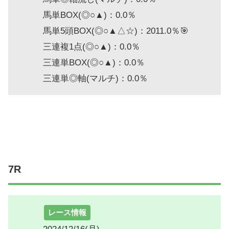
馬単BOX(◎○▲)：0.0％
馬単5頭BOX(◎○▲△☆)：2011.0％🎯
三連複1点(◎○▲)：0.0％
三連単BOX(◎○▲)：0.0％
三連単◎軸(マルチ)：0.0％
7R
レース情報