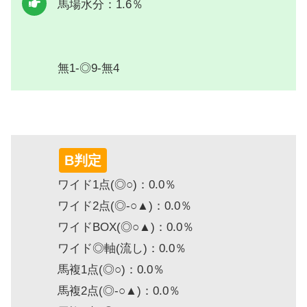
馬場水分：1.6％
無1-◎9-無4
B判定
ワイド1点(◎○)：0.0％
ワイド2点(◎-○▲)：0.0％
ワイドBOX(◎○▲)：0.0％
ワイド◎軸(流し)：0.0％
馬複1点(◎○)：0.0％
馬複2点(◎-○▲)：0.0％