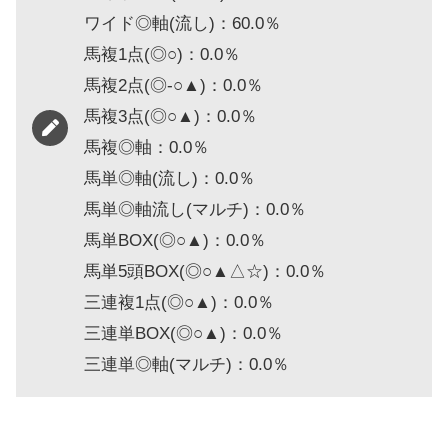
ワイド◎軸(流し)：60.0％
馬複1点(◎○)：0.0％
馬複2点(◎-○▲)：0.0％
馬複3点(◎○▲)：0.0％
馬複◎軸：0.0％
馬単◎軸(流し)：0.0％
馬単◎軸流し(マルチ)：0.0％
馬単BOX(◎○▲)：0.0％
馬単5頭BOX(◎○▲△☆)：0.0％
三連複1点(◎○▲)：0.0％
三連単BOX(◎○▲)：0.0％
三連単◎軸(マルチ)：0.0％