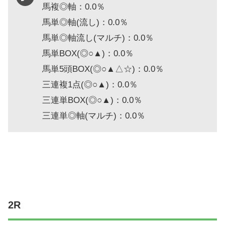
馬複◎軸：0.0％
馬単◎軸(流し)：0.0％
馬単◎軸流し(マルチ)：0.0％
馬単BOX(◎○▲)：0.0％
馬単5頭BOX(◎○▲△☆)：0.0％
三連複1点(◎○▲)：0.0％
三連単BOX(◎○▲)：0.0％
三連単◎軸(マルチ)：0.0％
2R