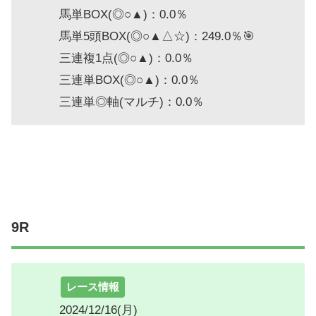
馬単BOX(◎○▲)：0.0％
馬単5頭BOX(◎○▲△☆)：249.0％🎯
三連複1点(◎○▲)：0.0％
三連単BOX(◎○▲)：0.0％
三連単◎軸(マルチ)：0.0％
9R
レース情報
2024/12/16(月)