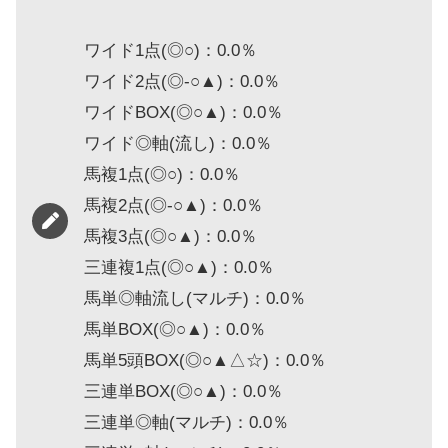
ワイド1点(◎○)：0.0％
ワイド2点(◎-○▲)：0.0％
ワイドBOX(◎○▲)：0.0％
ワイド◎軸(流し)：0.0％
馬複1点(◎○)：0.0％
馬複2点(◎-○▲)：0.0％
馬複3点(◎○▲)：0.0％
三連複1点(◎○▲)：0.0％
馬単◎軸流し(マルチ)：0.0％
馬単BOX(◎○▲)：0.0％
馬単5頭BOX(◎○▲△☆)：0.0％
三連単BOX(◎○▲)：0.0％
三連単◎軸(マルチ)：0.0％