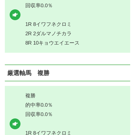
回収率0.0％
1R 8イワフネクロミ
2R 2ダルマノチカラ
8R 10キョウエイエース
厳選軸馬 複勝
複勝
的中率0.0％
回収率0.0％
1R 8イワフネクロミ