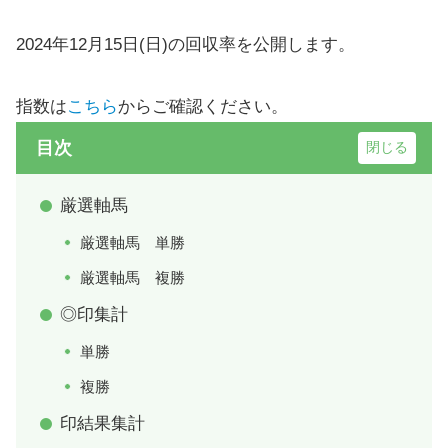
2024年12月15日(日)の回収率を公開します。
指数は
こちら
からご確認ください。
目次
厳選軸馬
厳選軸馬 単勝
厳選軸馬 複勝
◎印集計
単勝
複勝
印結果集計