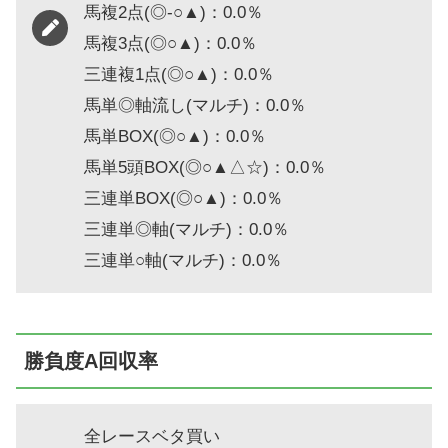
馬複2点(◎-○▲)：0.0％
馬複3点(◎○▲)：0.0％
三連複1点(◎○▲)：0.0％
馬単◎軸流し(マルチ)：0.0％
馬単BOX(◎○▲)：0.0％
馬単5頭BOX(◎○▲△☆)：0.0％
三連単BOX(◎○▲)：0.0％
三連単◎軸(マルチ)：0.0％
三連単○軸(マルチ)：0.0％
勝負度A回収率
全レースベタ買い