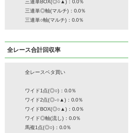
三連単BOX(◎○▲)：0.0％
三連単◎軸(マルチ)：0.0％
三連単○軸(マルチ)：0.0％
全レース合計回収率
全レースベタ買い
ワイド1点(◎○)：0.0％
ワイド2点(◎-○▲)：0.0％
ワイドBOX(◎○▲)：0.0％
ワイド◎軸(流し)：0.0％
馬複1点(◎○)：0.0％