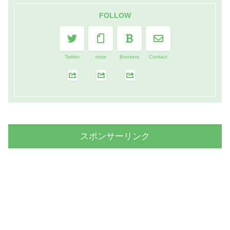
FOLLOW
Twitter
note
Bookers
Contact
スポンサーリンク