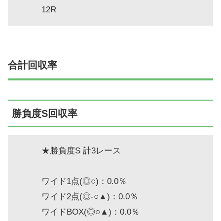
12R
合計回収率
勝負度S回収率
★勝負度S 計3レース
ワイド1点(◎○)：0.0％
ワイド2点(◎-○▲)：0.0％
ワイドBOX(◎○▲)：0.0％