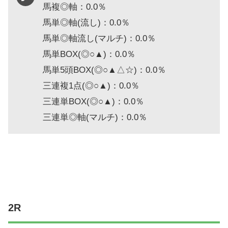
馬複◎軸：0.0％
馬単◎軸(流し)：0.0％
馬単◎軸流し(マルチ)：0.0％
馬単BOX(◎○▲)：0.0％
馬単5頭BOX(◎○▲△☆)：0.0％
三連複1点(◎○▲)：0.0％
三連単BOX(◎○▲)：0.0％
三連単◎軸(マルチ)：0.0％
2R