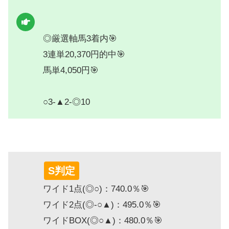
◎厳選軸馬3着内🎯
3連単20,370円的中🎯
馬単4,050円🎯
○3-▲2-◎10
S判定
ワイド1点(◎○)：740.0％🎯
ワイド2点(◎-○▲)：495.0％🎯
ワイドBOX(◎○▲)：480.0％🎯