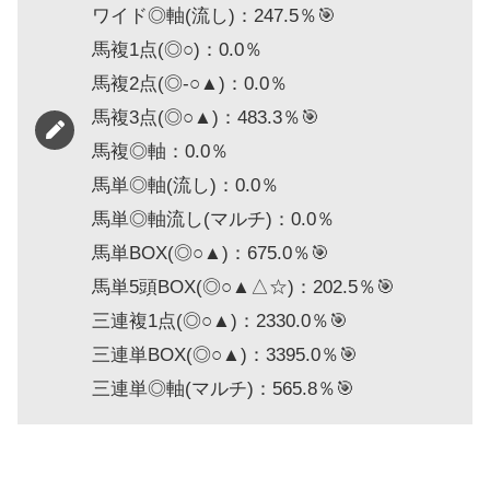
ワイド◎軸(流し)：247.5％🎯
馬複1点(◎○)：0.0％
馬複2点(◎-○▲)：0.0％
馬複3点(◎○▲)：483.3％🎯
馬複◎軸：0.0％
馬単◎軸(流し)：0.0％
馬単◎軸流し(マルチ)：0.0％
馬単BOX(◎○▲)：675.0％🎯
馬単5頭BOX(◎○▲△☆)：202.5％🎯
三連複1点(◎○▲)：2330.0％🎯
三連単BOX(◎○▲)：3395.0％🎯
三連単◎軸(マルチ)：565.8％🎯