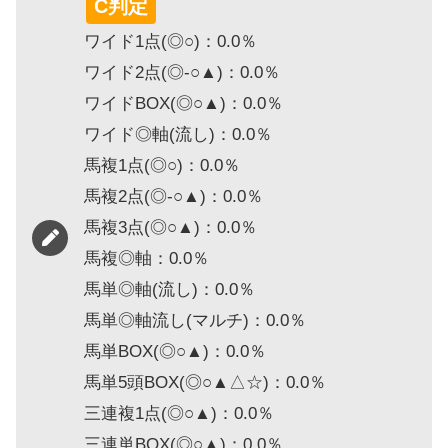
C判定
ワイド1点(◎○)：0.0％
ワイド2点(◎-○▲)：0.0％
ワイドBOX(◎○▲)：0.0％
ワイド◎軸(流し)：0.0％
馬複1点(◎○)：0.0％
馬複2点(◎-○▲)：0.0％
馬複3点(◎○▲)：0.0％
馬複◎軸：0.0％
馬単◎軸(流し)：0.0％
馬単◎軸流し(マルチ)：0.0％
馬単BOX(◎○▲)：0.0％
馬単5頭BOX(◎○▲△☆)：0.0％
三連複1点(◎○▲)：0.0％
三連単BOX(◎○▲)：0.0％