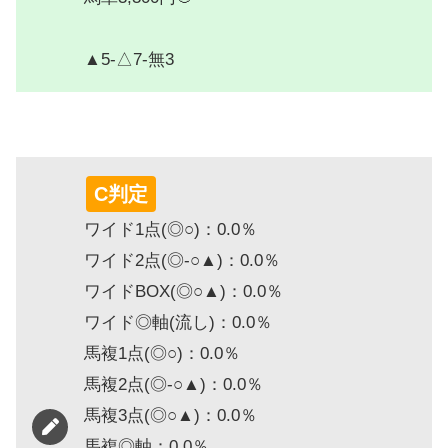
▲5-△7-無3
C判定
ワイド1点(◎○)：0.0％
ワイド2点(◎-○▲)：0.0％
ワイドBOX(◎○▲)：0.0％
ワイド◎軸(流し)：0.0％
馬複1点(◎○)：0.0％
馬複2点(◎-○▲)：0.0％
馬複3点(◎○▲)：0.0％
馬複◎軸：0.0％