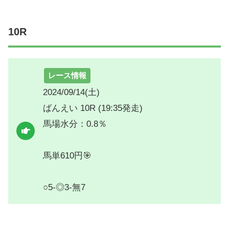
10R
レース情報
2024/09/14(土)
ばんえい 10R (19:35発走)
馬場水分：0.8％
馬単610円🎯
○5-◎3-無7