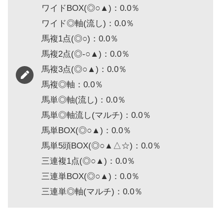
ワイドBOX(◎○▲)：0.0％
ワイド◎軸(流し)：0.0％
馬複1点(◎○)：0.0％
馬複2点(◎-○▲)：0.0％
馬複3点(◎○▲)：0.0％
馬複◎軸：0.0％
馬単◎軸(流し)：0.0％
馬単◎軸流し(マルチ)：0.0％
馬単BOX(◎○▲)：0.0％
馬単5頭BOX(◎○▲△☆)：0.0％
三連複1点(◎○▲)：0.0％
三連単BOX(◎○▲)：0.0％
三連単◎軸(マルチ)：0.0％