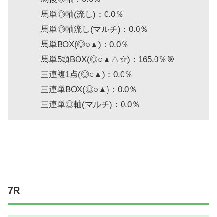
馬単◎軸(流し)：0.0％
馬単◎軸流し(マルチ)：0.0％
馬単BOX(◎○▲)：0.0％
馬単5頭BOX(◎○▲△☆)：165.0％🎯
三連複1点(◎○▲)：0.0％
三連単BOX(◎○▲)：0.0％
三連単◎軸(マルチ)：0.0％
7R