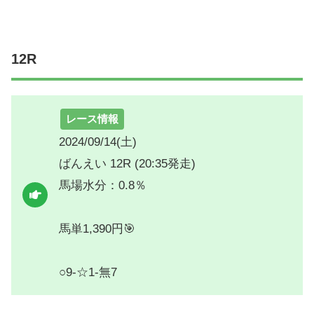
12R
レース情報
2024/09/14(土)
ばんえい 12R (20:35発走)
馬場水分：0.8％
馬単1,390円🎯
○9-☆1-無7