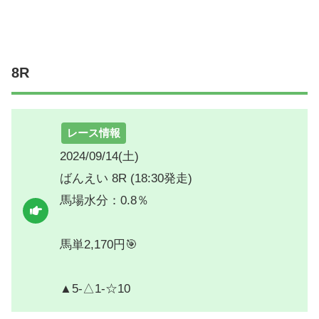
8R
レース情報
2024/09/14(土)
ばんえい 8R (18:30発走)
馬場水分：0.8％
馬単2,170円🎯
▲5-△1-☆10