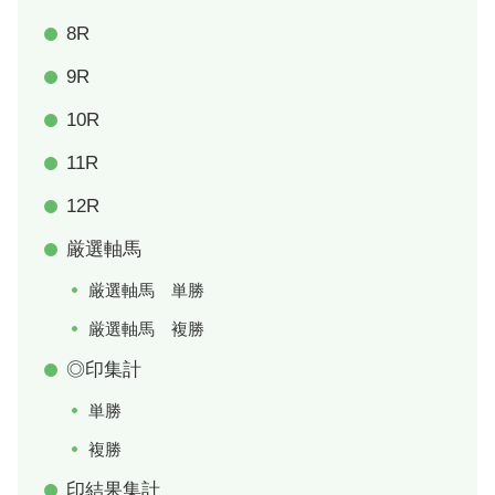
8R
9R
10R
11R
12R
厳選軸馬
厳選軸馬 単勝
厳選軸馬 複勝
◎印集計
単勝
複勝
印結果集計