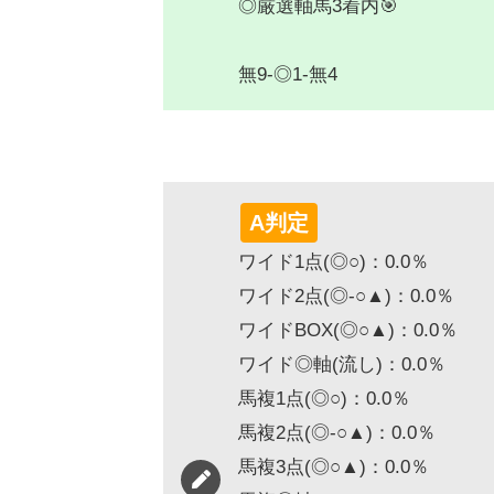
◎厳選軸馬3着内🎯
無9-◎1-無4
A判定
ワイド1点(◎○)：0.0％
ワイド2点(◎-○▲)：0.0％
ワイドBOX(◎○▲)：0.0％
ワイド◎軸(流し)：0.0％
馬複1点(◎○)：0.0％
馬複2点(◎-○▲)：0.0％
馬複3点(◎○▲)：0.0％