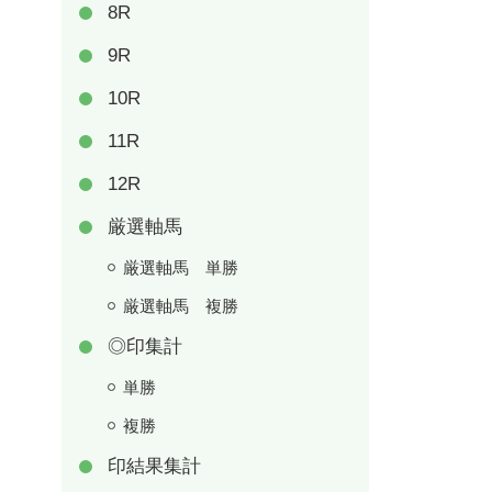
8R
9R
10R
11R
12R
厳選軸馬
厳選軸馬 単勝
厳選軸馬 複勝
◎印集計
単勝
複勝
印結果集計