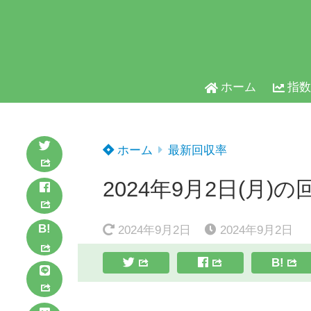
ホーム
指数
ホーム
最新回収率
2024年9月2日(月)
B!
2024年9月2日
2024年9月2日
B!