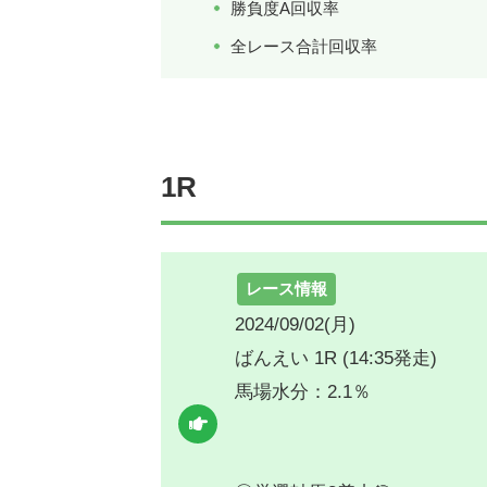
勝負度A回収率
全レース合計回収率
1R
レース情報
2024/09/02(月)
ばんえい 1R (14:35発走)
馬場水分：2.1％