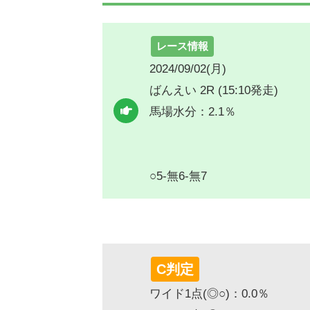
レース情報
2024/09/02(月)
ばんえい 2R (15:10発走)
馬場水分：2.1％
○5-無6-無7
C判定
ワイド1点(◎○)：0.0％