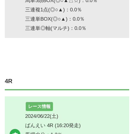
馬単5頭BOX(◎○▲△☆)：0.0％
三連複1点(◎○▲)：0.0％
三連単BOX(◎○▲)：0.0％
三連単◎軸(マルチ)：0.0％
4R
レース情報
2024/06/22(土)
ばんえい 4R (16:20発走)