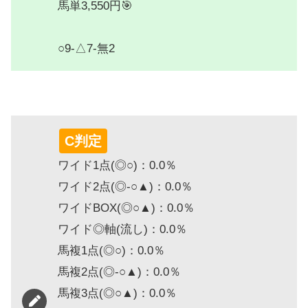
馬単3,550円🎯
○9-△7-無2
C判定
ワイド1点(◎○)：0.0％
ワイド2点(◎-○▲)：0.0％
ワイドBOX(◎○▲)：0.0％
ワイド◎軸(流し)：0.0％
馬複1点(◎○)：0.0％
馬複2点(◎-○▲)：0.0％
馬複3点(◎○▲)：0.0％