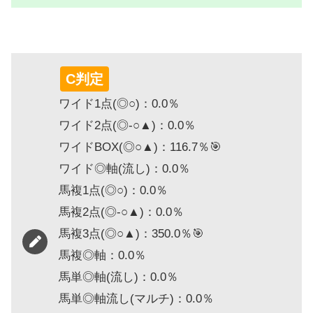
C判定
ワイド1点(◎○)：0.0％
ワイド2点(◎-○▲)：0.0％
ワイドBOX(◎○▲)：116.7％🎯
ワイド◎軸(流し)：0.0％
馬複1点(◎○)：0.0％
馬複2点(◎-○▲)：0.0％
馬複3点(◎○▲)：350.0％🎯
馬複◎軸：0.0％
馬単◎軸(流し)：0.0％
馬単◎軸流し(マルチ)：0.0％