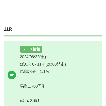
11R
レース情報
2024/06/22(土)
ばんえい 11R (20:00発走)
馬場水分：1.1％
馬単1,700円🎯
○4-▲2-無1