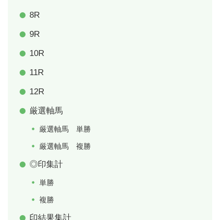
8R
9R
10R
11R
12R
厳選軸馬
厳選軸馬 単勝
厳選軸馬 複勝
◎印集計
単勝
複勝
印結果集計