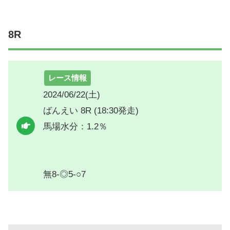
8R
レース情報
2024/06/22(土)
ばんえい 8R (18:30発走)
馬場水分：1.2％
無8-◎5-○7