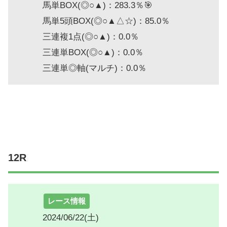
馬単BOX(◎○▲)：283.3％🎯
馬単5頭BOX(◎○▲△☆)：85.0％
三連複1点(◎○▲)：0.0％
三連単BOX(◎○▲)：0.0％
三連単◎軸(マルチ)：0.0％
12R
レース情報
2024/06/22(土)