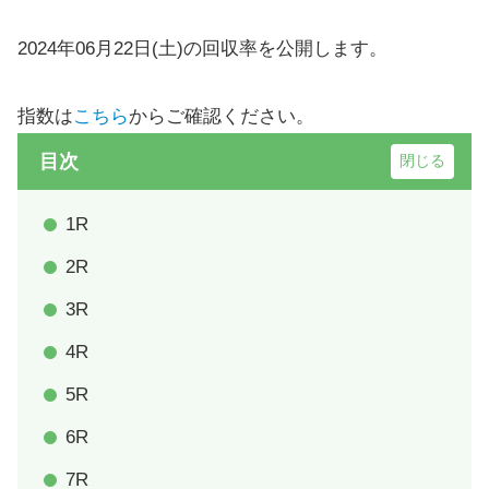
2024年06月22日(土)の回収率を公開します。
指数は
こちら
からご確認ください。
目次
1R
2R
3R
4R
5R
6R
7R