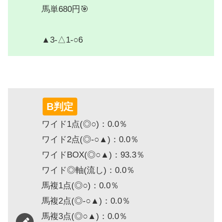
馬単680円🎯
▲3-△1-○6
B判定
ワイド1点(◎○)：0.0％
ワイド2点(◎-○▲)：0.0％
ワイドBOX(◎○▲)：93.3％
ワイド◎軸(流し)：0.0％
馬複1点(◎○)：0.0％
馬複2点(◎-○▲)：0.0％
馬複3点(◎○▲)：0.0％