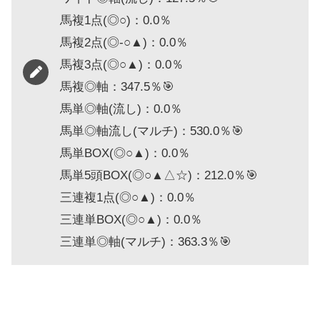
馬複1点(◎○)：0.0％
馬複2点(◎-○▲)：0.0％
馬複3点(◎○▲)：0.0％
馬複◎軸：347.5％🎯
馬単◎軸(流し)：0.0％
馬単◎軸流し(マルチ)：530.0％🎯
馬単BOX(◎○▲)：0.0％
馬単5頭BOX(◎○▲△☆)：212.0％🎯
三連複1点(◎○▲)：0.0％
三連単BOX(◎○▲)：0.0％
三連単◎軸(マルチ)：363.3％🎯