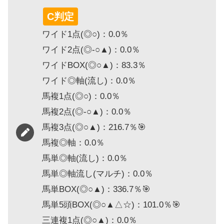
C判定
ワイド1点(◎○)：0.0％
ワイド2点(◎-○▲)：0.0％
ワイドBOX(◎○▲)：83.3％
ワイド◎軸(流し)：0.0％
馬複1点(◎○)：0.0％
馬複2点(◎-○▲)：0.0％
馬複3点(◎○▲)：216.7％🎯
馬複◎軸：0.0％
馬単◎軸(流し)：0.0％
馬単◎軸流し(マルチ)：0.0％
馬単BOX(◎○▲)：336.7％🎯
馬単5頭BOX(◎○▲△☆)：101.0％🎯
三連複1点(◎○▲)：0.0％