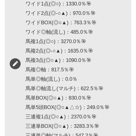
ワイド1点(◎○)：1330.0％🎯
ワイド2点(◎-○▲)：970.0％🎯
ワイドBOX(◎○▲)：763.3％🎯
ワイド◎軸(流し)：485.0％🎯
馬複1点(◎○)：3270.0％🎯
馬複2点(◎-○▲)：1635.0％🎯
馬複3点(◎○▲)：1090.0％🎯
馬複◎軸：817.5％🎯
馬単◎軸(流し)：0.0％
馬単◎軸流し(マルチ)：622.5％🎯
馬単BOX(◎○▲)：830.0％🎯
馬単5頭BOX(◎○▲△☆)：249.0％🎯
三連複1点(◎○▲)：2370.0％🎯
三連単BOX(◎○▲)：3283.3％🎯
三連単◎軸(マルチ)：547.2％🎯