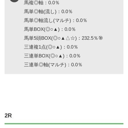
馬複◎軸：0.0％
馬単◎軸(流し)：0.0％
馬単◎軸流し(マルチ)：0.0％
馬単BOX(◎○▲)：0.0％
馬単5頭BOX(◎○▲△☆)：232.5％🎯
三連複1点(◎○▲)：0.0％
三連単BOX(◎○▲)：0.0％
三連単◎軸(マルチ)：0.0％
2R