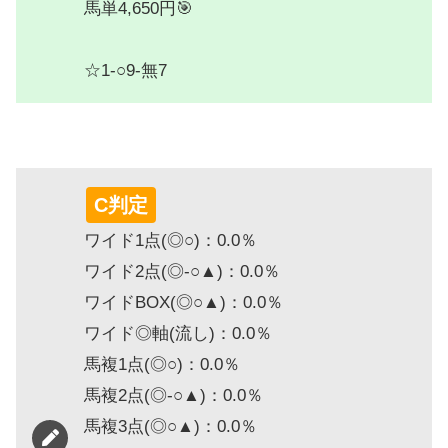
馬単4,650円🎯
☆1-○9-無7
C判定
ワイド1点(◎○)：0.0％
ワイド2点(◎-○▲)：0.0％
ワイドBOX(◎○▲)：0.0％
ワイド◎軸(流し)：0.0％
馬複1点(◎○)：0.0％
馬複2点(◎-○▲)：0.0％
馬複3点(◎○▲)：0.0％