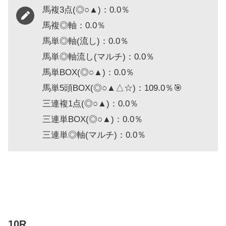
馬複3点(◎○▲)：0.0％
馬複◎軸：0.0％
馬単◎軸(流し)：0.0％
馬単◎軸流し(マルチ)：0.0％
馬単BOX(◎○▲)：0.0％
馬単5頭BOX(◎○▲△☆)：109.0％🎯
三連複1点(◎○▲)：0.0％
三連単BOX(◎○▲)：0.0％
三連単◎軸(マルチ)：0.0％
10R