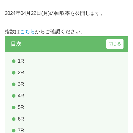
2024年04月22日(月)の回収率を公開します。
指数は
こちら
からご確認ください。
目次
1R
2R
3R
4R
5R
6R
7R