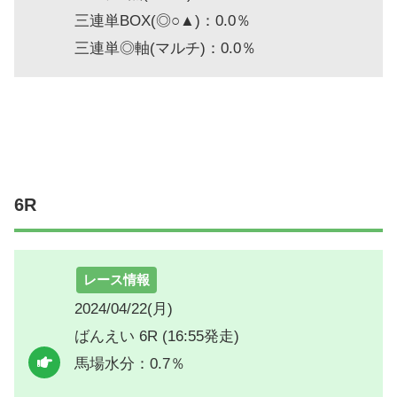
三連単BOX(◎○▲)：0.0％
三連単◎軸(マルチ)：0.0％
6R
レース情報
2024/04/22(月)
ばんえい 6R (16:55発走)
馬場水分：0.7％