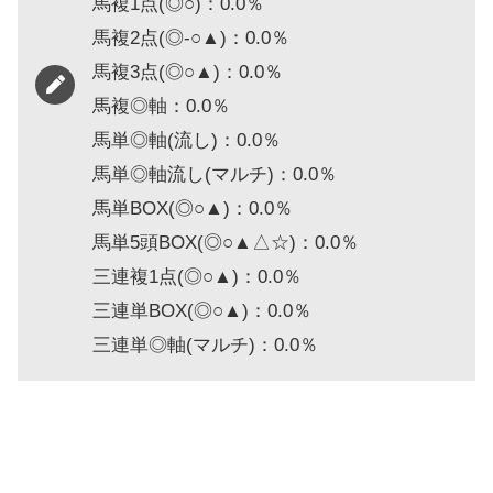
馬複1点(◎○)：0.0％
馬複2点(◎-○▲)：0.0％
馬複3点(◎○▲)：0.0％
馬複◎軸：0.0％
馬単◎軸(流し)：0.0％
馬単◎軸流し(マルチ)：0.0％
馬単BOX(◎○▲)：0.0％
馬単5頭BOX(◎○▲△☆)：0.0％
三連複1点(◎○▲)：0.0％
三連単BOX(◎○▲)：0.0％
三連単◎軸(マルチ)：0.0％