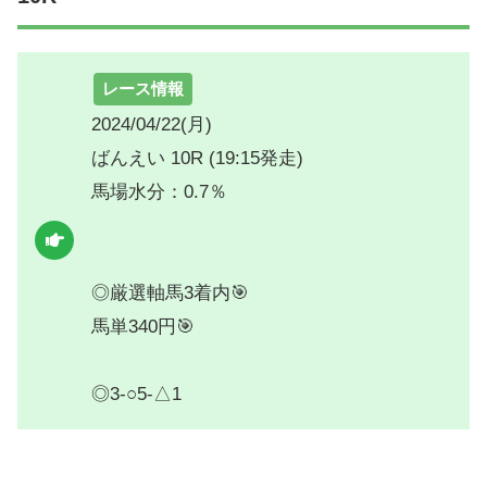
レース情報
2024/04/22(月)
ばんえい 10R (19:15発走)
馬場水分：0.7％
◎厳選軸馬3着内🎯
馬単340円🎯
◎3-○5-△1