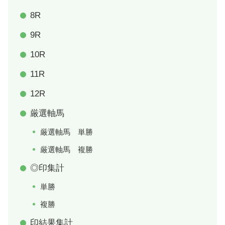
8R
9R
10R
11R
12R
厳選軸馬
厳選軸馬 単勝
厳選軸馬 複勝
◎印集計
単勝
複勝
印結果集計