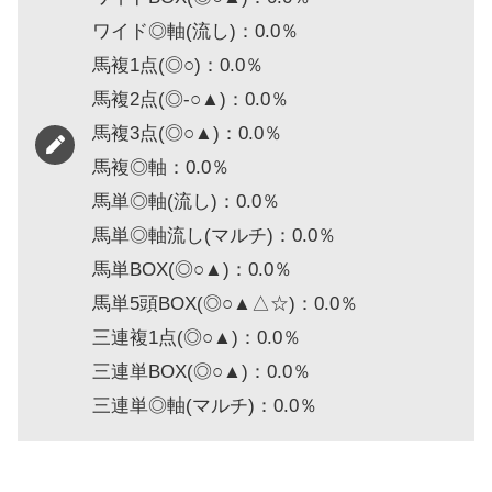
ワイド◎軸(流し)：0.0％
馬複1点(◎○)：0.0％
馬複2点(◎-○▲)：0.0％
馬複3点(◎○▲)：0.0％
馬複◎軸：0.0％
馬単◎軸(流し)：0.0％
馬単◎軸流し(マルチ)：0.0％
馬単BOX(◎○▲)：0.0％
馬単5頭BOX(◎○▲△☆)：0.0％
三連複1点(◎○▲)：0.0％
三連単BOX(◎○▲)：0.0％
三連単◎軸(マルチ)：0.0％