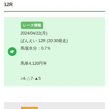
12R
レース情報
2024/04/22(月)
ばんえい 12R (20:30発走)
馬場水分：0.7％
馬単4,120円🎯
○4-△7-▲5