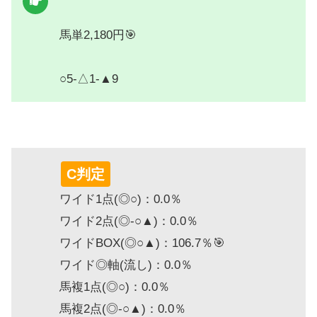
馬単2,180円🎯
○5-△1-▲9
C判定
ワイド1点(◎○)：0.0％
ワイド2点(◎-○▲)：0.0％
ワイドBOX(◎○▲)：106.7％🎯
ワイド◎軸(流し)：0.0％
馬複1点(◎○)：0.0％
馬複2点(◎-○▲)：0.0％