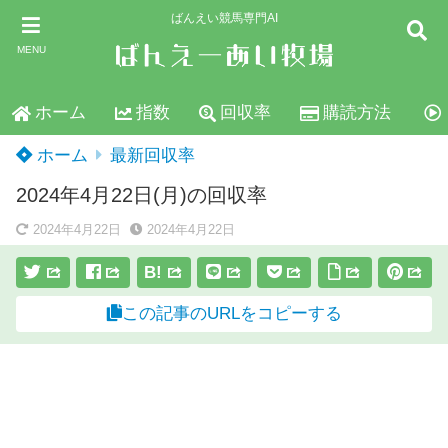
ばんえい競馬専門AI
MENU
ホーム
指数
回収率
購読方法
ホーム
最新回収率
2024年4月22日(月)の回収率
2024年4月22日
2024年4月22日
B!
この記事のURLをコピーする
スポンサーリンク