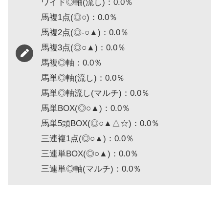
ワイド◎軸(流し)：0.0％
馬複1点(◎○)：0.0％
馬複2点(◎-○▲)：0.0％
馬複3点(◎○▲)：0.0％
馬複◎軸：0.0％
馬単◎軸(流し)：0.0％
馬単◎軸流し(マルチ)：0.0％
馬単BOX(◎○▲)：0.0％
馬単5頭BOX(◎○▲△☆)：0.0％
三連複1点(◎○▲)：0.0％
三連単BOX(◎○▲)：0.0％
三連単◎軸(マルチ)：0.0％