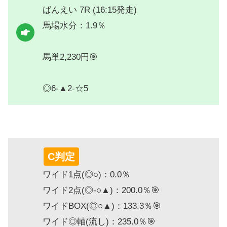
ばんえい 7R (16:15発走)
馬場水分：1.9％
馬単2,230円🎯
◎6-▲2-☆5
C判定
ワイド1点(◎○)：0.0％
ワイド2点(◎-○▲)：200.0％🎯
ワイドBOX(◎○▲)：133.3％🎯
ワイド◎軸(流し)：235.0％🎯