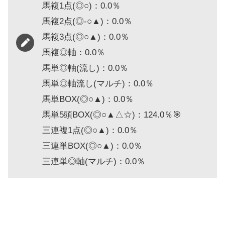
馬複1点(◎○)：0.0％
馬複2点(◎-○▲)：0.0％
馬複3点(◎○▲)：0.0％
馬複◎軸：0.0％
馬単◎軸(流し)：0.0％
馬単◎軸流し(マルチ)：0.0％
馬単BOX(◎○▲)：0.0％
馬単5頭BOX(◎○▲△☆)：124.0％🎯
三連複1点(◎○▲)：0.0％
三連単BOX(◎○▲)：0.0％
三連単◎軸(マルチ)：0.0％