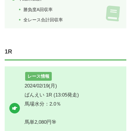
勝負度A回収率
全レース合計回収率
1R
レース情報
2024/02/19(月)
ばんえい 1R (13:05発走)
馬場水分：2.0％
馬単2,080円🎯