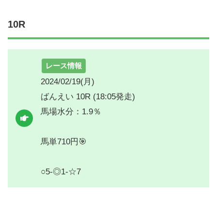
10R
レース情報
2024/02/19(月)
ばんえい 10R (18:05発走)
馬場水分：1.9％
馬単710円🎯
○5-◎1-☆7