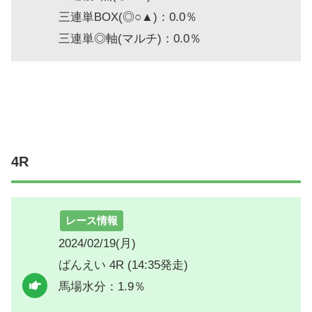
三連単BOX(◎○▲)：0.0％
三連単◎軸(マルチ)：0.0％
4R
レース情報
2024/02/19(月)
ばんえい 4R (14:35発走)
馬場水分：1.9％