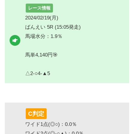
レース情報
2024/02/19(月)
ばんえい 5R (15:05発走)
馬場水分：1.9％
馬単4,140円🎯
△2-○4-▲5
C判定
ワイド1点(◎○)：0.0％
ワイド2点(◎-○▲)：0.0％