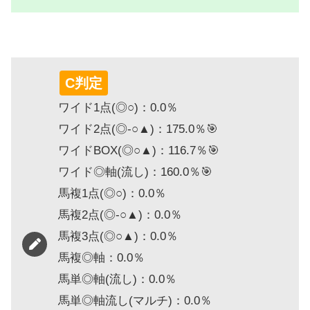
C判定
ワイド1点(◎○)：0.0％
ワイド2点(◎-○▲)：175.0％🎯
ワイドBOX(◎○▲)：116.7％🎯
ワイド◎軸(流し)：160.0％🎯
馬複1点(◎○)：0.0％
馬複2点(◎-○▲)：0.0％
馬複3点(◎○▲)：0.0％
馬複◎軸：0.0％
馬単◎軸(流し)：0.0％
馬単◎軸流し(マルチ)：0.0％