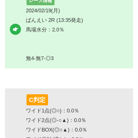
レース情報
2024/02/19(月)
ばんえい 2R (13:35発走)
馬場水分：2.0％
無4-無7-◎3
C判定
ワイド1点(◎○)：0.0％
ワイド2点(◎-○▲)：0.0％
ワイドBOX(◎○▲)：0.0％