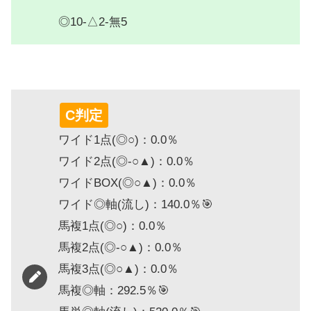
◎10-△2-無5
C判定
ワイド1点(◎○)：0.0％
ワイド2点(◎-○▲)：0.0％
ワイドBOX(◎○▲)：0.0％
ワイド◎軸(流し)：140.0％🎯
馬複1点(◎○)：0.0％
馬複2点(◎-○▲)：0.0％
馬複3点(◎○▲)：0.0％
馬複◎軸：292.5％🎯