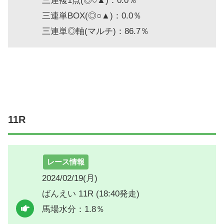
三連複1点(◎○▲)：0.0％
三連単BOX(◎○▲)：0.0％
三連単◎軸(マルチ)：86.7％
11R
レース情報
2024/02/19(月)
ばんえい 11R (18:40発走)
馬場水分：1.8％