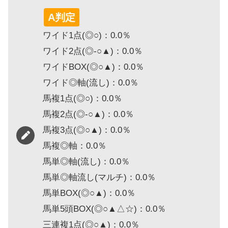
A判定
ワイド1点(◎○)：0.0％
ワイド2点(◎-○▲)：0.0％
ワイドBOX(◎○▲)：0.0％
ワイド◎軸(流し)：0.0％
馬複1点(◎○)：0.0％
馬複2点(◎-○▲)：0.0％
馬複3点(◎○▲)：0.0％
馬複◎軸：0.0％
馬単◎軸(流し)：0.0％
馬単◎軸流し(マルチ)：0.0％
馬単BOX(◎○▲)：0.0％
馬単5頭BOX(◎○▲△☆)：0.0％
三連複1点(◎○▲)：0.0％