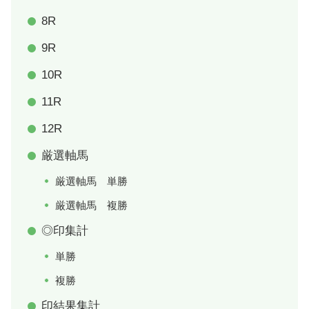
8R
9R
10R
11R
12R
厳選軸馬
厳選軸馬 単勝
厳選軸馬 複勝
◎印集計
単勝
複勝
印結果集計