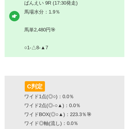
ばんえい 9R (17:30発走)
馬場水分：1.9％
馬単2,480円🎯
○1-△8-▲7
C判定
ワイド1点(◎○)：0.0％
ワイド2点(◎-○▲)：0.0％
ワイドBOX(◎○▲)：223.3％🎯
ワイド◎軸(流し)：0.0％