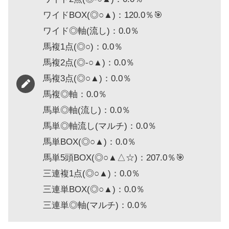
ワイドBOX(◎○▲)：120.0％🎯
ワイド◎軸(流し)：0.0％
馬複1点(◎○)：0.0％
馬複2点(◎-○▲)：0.0％
馬複3点(◎○▲)：0.0％
馬複◎軸：0.0％
馬単◎軸(流し)：0.0％
馬単◎軸流し(マルチ)：0.0％
馬単BOX(◎○▲)：0.0％
馬単5頭BOX(◎○▲△☆)：207.0％🎯
三連複1点(◎○▲)：0.0％
三連単BOX(◎○▲)：0.0％
三連単◎軸(マルチ)：0.0％