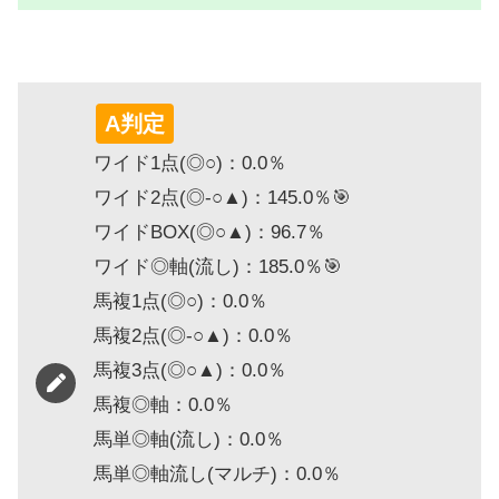
A判定
ワイド1点(◎○)：0.0％
ワイド2点(◎-○▲)：145.0％🎯
ワイドBOX(◎○▲)：96.7％
ワイド◎軸(流し)：185.0％🎯
馬複1点(◎○)：0.0％
馬複2点(◎-○▲)：0.0％
馬複3点(◎○▲)：0.0％
馬複◎軸：0.0％
馬単◎軸(流し)：0.0％
馬単◎軸流し(マルチ)：0.0％