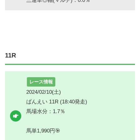
三連単◎軸(マルチ)：0.0％
11R
レース情報
2024/02/10(土)
ばんえい 11R (18:40発走)
馬場水分：1.7％
馬単1,990円🎯