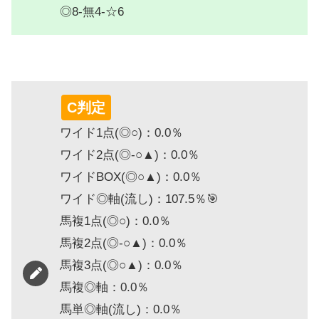
◎8-無4-☆6
C判定
ワイド1点(◎○)：0.0％
ワイド2点(◎-○▲)：0.0％
ワイドBOX(◎○▲)：0.0％
ワイド◎軸(流し)：107.5％🎯
馬複1点(◎○)：0.0％
馬複2点(◎-○▲)：0.0％
馬複3点(◎○▲)：0.0％
馬複◎軸：0.0％
馬単◎軸(流し)：0.0％