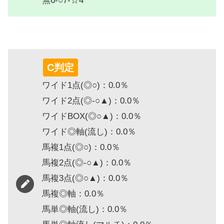
無6-○7-☆4
C判定
ワイド1点(◎○)：0.0％
ワイド2点(◎-○▲)：0.0％
ワイドBOX(◎○▲)：0.0％
ワイド◎軸(流し)：0.0％
馬複1点(◎○)：0.0％
馬複2点(◎-○▲)：0.0％
馬複3点(◎○▲)：0.0％
馬複◎軸：0.0％
馬単◎軸(流し)：0.0％