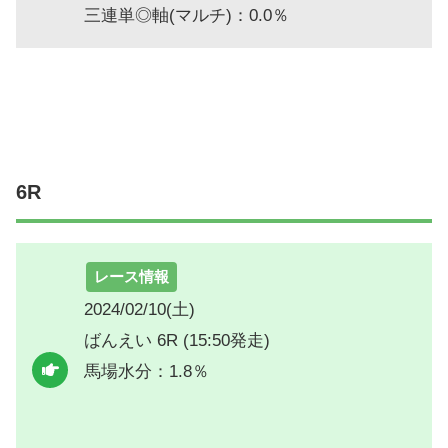
三連単◎軸(マルチ)：0.0％
6R
レース情報
2024/02/10(土)
ばんえい 6R (15:50発走)
馬場水分：1.8％