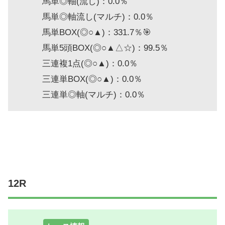
馬単◎軸(流し)：0.0％
馬単◎軸流し(マルチ)：0.0％
馬単BOX(◎○▲)：331.7％🎯
馬単5頭BOX(◎○▲△☆)：99.5％
三連複1点(◎○▲)：0.0％
三連単BOX(◎○▲)：0.0％
三連単◎軸(マルチ)：0.0％
12R