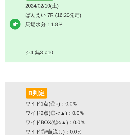
2024/02/10(土)
ばんえい 7R (16:20発走)
馬場水分：1.8％
☆4-無3-○10
B判定
ワイド1点(◎○)：0.0％
ワイド2点(◎-○▲)：0.0％
ワイドBOX(◎○▲)：0.0％
ワイド◎軸(流し)：0.0％