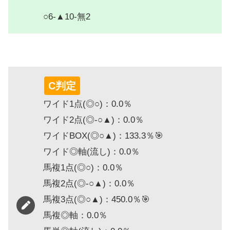
○6-▲10-無2
C判定
ワイド1点(◎○)：0.0％
ワイド2点(◎-○▲)：0.0％
ワイドBOX(◎○▲)：133.3％🎯
ワイド◎軸(流し)：0.0％
馬複1点(◎○)：0.0％
馬複2点(◎-○▲)：0.0％
馬複3点(◎○▲)：450.0％🎯
馬複◎軸：0.0％