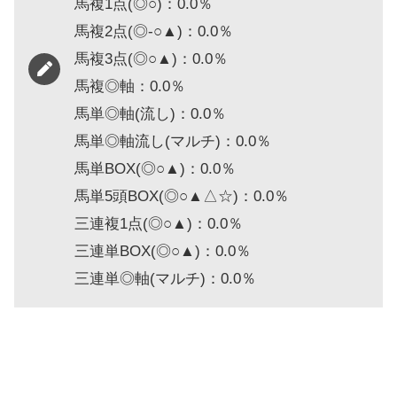
馬複1点(◎○)：0.0％
馬複2点(◎-○▲)：0.0％
馬複3点(◎○▲)：0.0％
馬複◎軸：0.0％
馬単◎軸(流し)：0.0％
馬単◎軸流し(マルチ)：0.0％
馬単BOX(◎○▲)：0.0％
馬単5頭BOX(◎○▲△☆)：0.0％
三連複1点(◎○▲)：0.0％
三連単BOX(◎○▲)：0.0％
三連単◎軸(マルチ)：0.0％