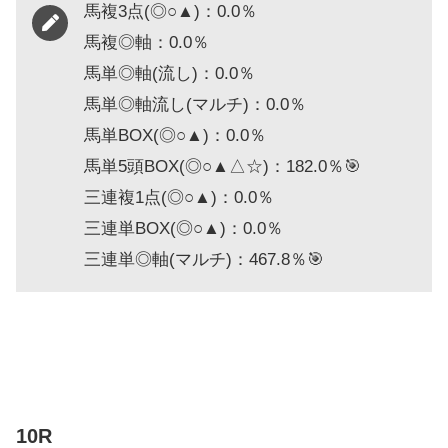
馬複3点(◎○▲)：0.0％
馬複◎軸：0.0％
馬単◎軸(流し)：0.0％
馬単◎軸流し(マルチ)：0.0％
馬単BOX(◎○▲)：0.0％
馬単5頭BOX(◎○▲△☆)：182.0％🎯
三連複1点(◎○▲)：0.0％
三連単BOX(◎○▲)：0.0％
三連単◎軸(マルチ)：467.8％🎯
10R