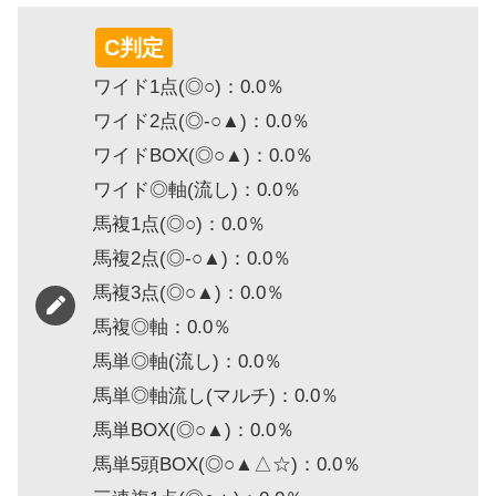
C判定
ワイド1点(◎○)：0.0％
ワイド2点(◎-○▲)：0.0％
ワイドBOX(◎○▲)：0.0％
ワイド◎軸(流し)：0.0％
馬複1点(◎○)：0.0％
馬複2点(◎-○▲)：0.0％
馬複3点(◎○▲)：0.0％
馬複◎軸：0.0％
馬単◎軸(流し)：0.0％
馬単◎軸流し(マルチ)：0.0％
馬単BOX(◎○▲)：0.0％
馬単5頭BOX(◎○▲△☆)：0.0％