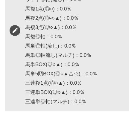
馬複1点(◎○)：0.0％
馬複2点(◎-○▲)：0.0％
馬複3点(◎○▲)：0.0％
馬複◎軸：0.0％
馬単◎軸(流し)：0.0％
馬単◎軸流し(マルチ)：0.0％
馬単BOX(◎○▲)：0.0％
馬単5頭BOX(◎○▲△☆)：0.0％
三連複1点(◎○▲)：0.0％
三連単BOX(◎○▲)：0.0％
三連単◎軸(マルチ)：0.0％