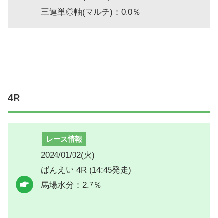
三連単◎軸(マルチ)：0.0％
4R
レース情報
2024/01/02(火)
ばんえい 4R (14:45発走)
馬場水分：2.7％