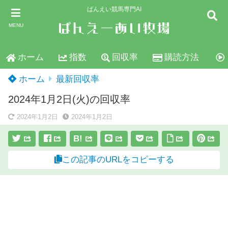
ばんえい競馬専門AI
MENU
ホーム
指数
回収率
購読方法
ホーム
最新回収率
2024年1月2日(火)の回収率
2024年1月2日
2024年1月2日
B!
この記事のURLをコピーする
スポンサーリンク