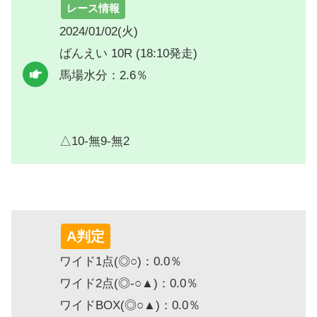
レース情報
2024/01/02(火)
ばんえい 10R (18:10発走)
馬場水分：2.6％
△10-無9-無2
A判定
ワイド1点(◎○)：0.0％
ワイド2点(◎-○▲)：0.0％
ワイドBOX(◎○▲)：0.0％