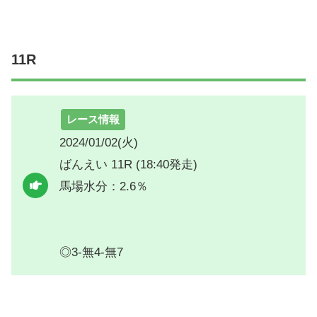
11R
レース情報
2024/01/02(火)
ばんえい 11R (18:40発走)
馬場水分：2.6％
◎3-無4-無7