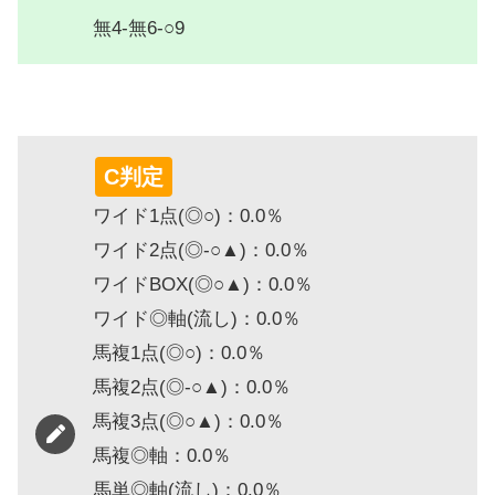
無4-無6-○9
C判定
ワイド1点(◎○)：0.0％
ワイド2点(◎-○▲)：0.0％
ワイドBOX(◎○▲)：0.0％
ワイド◎軸(流し)：0.0％
馬複1点(◎○)：0.0％
馬複2点(◎-○▲)：0.0％
馬複3点(◎○▲)：0.0％
馬複◎軸：0.0％
馬単◎軸(流し)：0.0％