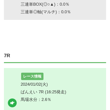
三連単BOX(◎○▲)：0.0％
三連単◎軸(マルチ)：0.0％
7R
レース情報
2024/01/02(火)
ばんえい 7R (16:25発走)
馬場水分：2.6％