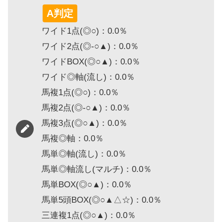
A判定
ワイド1点(◎○)：0.0％
ワイド2点(◎-○▲)：0.0％
ワイドBOX(◎○▲)：0.0％
ワイド◎軸(流し)：0.0％
馬複1点(◎○)：0.0％
馬複2点(◎-○▲)：0.0％
馬複3点(◎○▲)：0.0％
馬複◎軸：0.0％
馬単◎軸(流し)：0.0％
馬単◎軸流し(マルチ)：0.0％
馬単BOX(◎○▲)：0.0％
馬単5頭BOX(◎○▲△☆)：0.0％
三連複1点(◎○▲)：0.0％