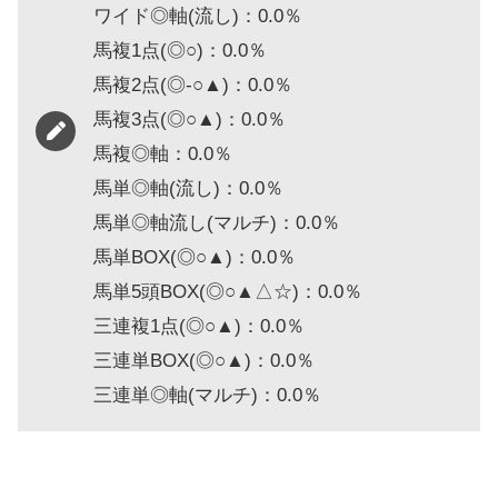
ワイド◎軸(流し)：0.0％
馬複1点(◎○)：0.0％
馬複2点(◎-○▲)：0.0％
馬複3点(◎○▲)：0.0％
馬複◎軸：0.0％
馬単◎軸(流し)：0.0％
馬単◎軸流し(マルチ)：0.0％
馬単BOX(◎○▲)：0.0％
馬単5頭BOX(◎○▲△☆)：0.0％
三連複1点(◎○▲)：0.0％
三連単BOX(◎○▲)：0.0％
三連単◎軸(マルチ)：0.0％