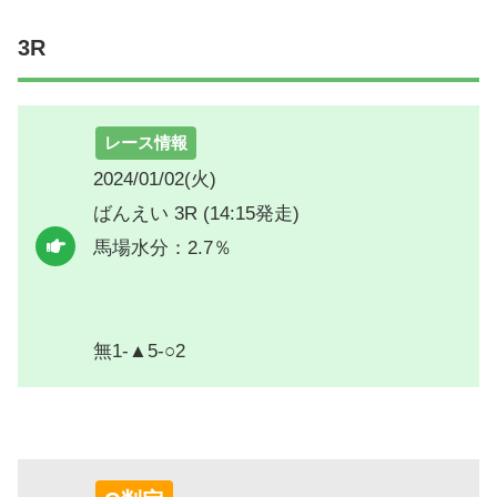
3R
レース情報
2024/01/02(火)
ばんえい 3R (14:15発走)
馬場水分：2.7％
無1-▲5-○2