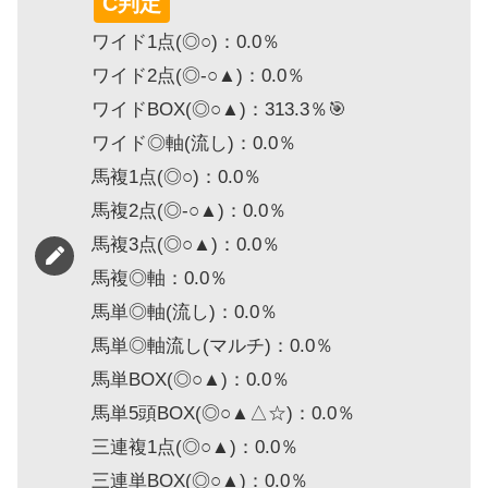
C判定
ワイド1点(◎○)：0.0％
ワイド2点(◎-○▲)：0.0％
ワイドBOX(◎○▲)：313.3％🎯
ワイド◎軸(流し)：0.0％
馬複1点(◎○)：0.0％
馬複2点(◎-○▲)：0.0％
馬複3点(◎○▲)：0.0％
馬複◎軸：0.0％
馬単◎軸(流し)：0.0％
馬単◎軸流し(マルチ)：0.0％
馬単BOX(◎○▲)：0.0％
馬単5頭BOX(◎○▲△☆)：0.0％
三連複1点(◎○▲)：0.0％
三連単BOX(◎○▲)：0.0％