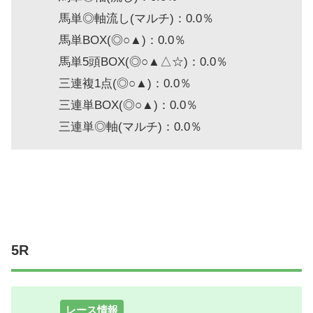
馬単◎軸流し(マルチ)：0.0％
馬単BOX(◎○▲)：0.0％
馬単5頭BOX(◎○▲△☆)：0.0％
三連複1点(◎○▲)：0.0％
三連単BOX(◎○▲)：0.0％
三連単◎軸(マルチ)：0.0％
5R
レース情報