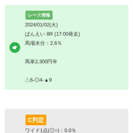
レース情報
2024/01/02(火)
ばんえい 8R (17:00発走)
馬場水分：2.6％
馬単2,300円🎯
△6-◎4-▲9
C判定
ワイド1点(◎○)：0.0％