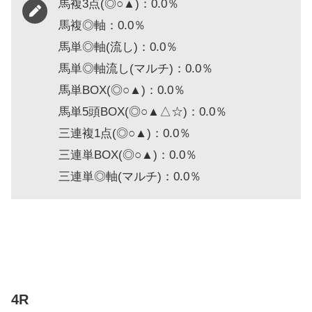
馬複3点(◎○▲)：0.0％
馬複◎軸：0.0％
馬単◎軸(流し)：0.0％
馬単◎軸流し(マルチ)：0.0％
馬単BOX(◎○▲)：0.0％
馬単5頭BOX(◎○▲△☆)：0.0％
三連複1点(◎○▲)：0.0％
三連単BOX(◎○▲)：0.0％
三連単◎軸(マルチ)：0.0％
4R