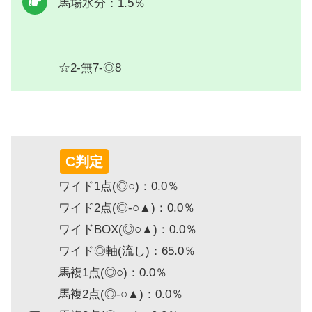
馬場水分：1.5％
☆2-無7-◎8
C判定
ワイド1点(◎○)：0.0％
ワイド2点(◎-○▲)：0.0％
ワイドBOX(◎○▲)：0.0％
ワイド◎軸(流し)：65.0％
馬複1点(◎○)：0.0％
馬複2点(◎-○▲)：0.0％