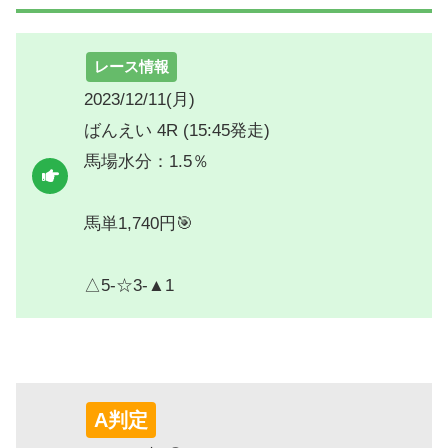
レース情報
2023/12/11(月)
ばんえい 4R (15:45発走)
馬場水分：1.5％
馬単1,740円🎯
△5-☆3-▲1
A判定