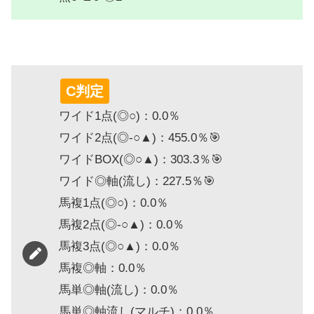
C判定
ワイド1点(◎○)：0.0％
ワイド2点(◎-○▲)：455.0％🎯
ワイドBOX(◎○▲)：303.3％🎯
ワイド◎軸(流し)：227.5％🎯
馬複1点(◎○)：0.0％
馬複2点(◎-○▲)：0.0％
馬複3点(◎○▲)：0.0％
馬複◎軸：0.0％
馬単◎軸(流し)：0.0％
馬単◎軸流し(マルチ)：0.0％