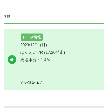
7R
レース情報
2023/12/11(月)
ばんえい 7R (17:20発走)
馬場水分：1.4％
☆6-無2-▲7