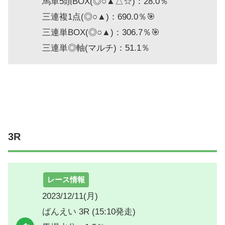
馬単5頭BOX(◎○▲△☆)：28.0％
三連複1点(◎○▲)：690.0％🎯
三連単BOX(◎○▲)：306.7％🎯
三連単◎軸(マルチ)：51.1％
3R
レース情報
2023/12/11(月)
ばんえい 3R (15:10発走)