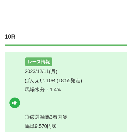
10R
レース情報
2023/12/11(月)
ばんえい 10R (18:55発走)
馬場水分：1.4％
◎厳選軸馬3着内🎯
馬単9,570円🎯