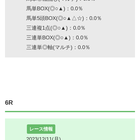
馬単BOX(◎○▲)：0.0％
馬単5頭BOX(◎○▲△☆)：0.0％
三連複1点(◎○▲)：0.0％
三連単BOX(◎○▲)：0.0％
三連単◎軸(マルチ)：0.0％
6R
レース情報
2023/12/11(月)