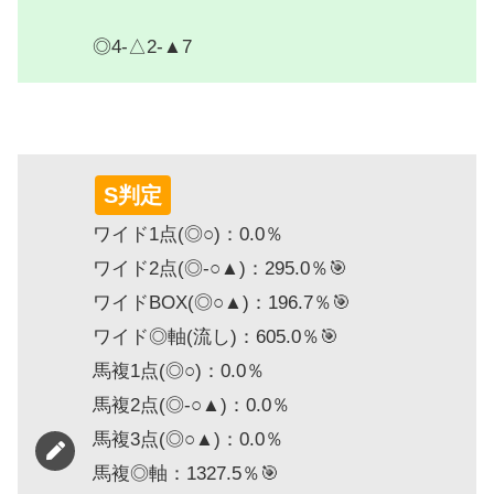
◎4-△2-▲7
S判定
ワイド1点(◎○)：0.0％
ワイド2点(◎-○▲)：295.0％🎯
ワイドBOX(◎○▲)：196.7％🎯
ワイド◎軸(流し)：605.0％🎯
馬複1点(◎○)：0.0％
馬複2点(◎-○▲)：0.0％
馬複3点(◎○▲)：0.0％
馬複◎軸：1327.5％🎯