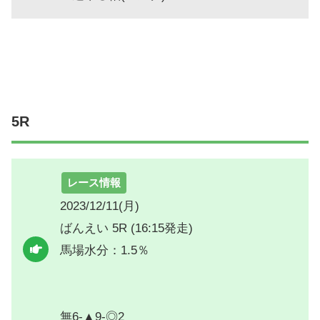
5R
レース情報
2023/12/11(月)
ばんえい 5R (16:15発走)
馬場水分：1.5％
無6-▲9-◎2