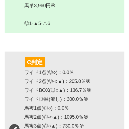
馬単3,960円🎯
◎1-▲5-△6
C判定
ワイド1点(◎○)：0.0％
ワイド2点(◎-○▲)：205.0％🎯
ワイドBOX(◎○▲)：136.7％🎯
ワイド◎軸(流し)：300.0％🎯
馬複1点(◎○)：0.0％
馬複2点(◎-○▲)：1095.0％🎯
馬複3点(◎○▲)：730.0％🎯