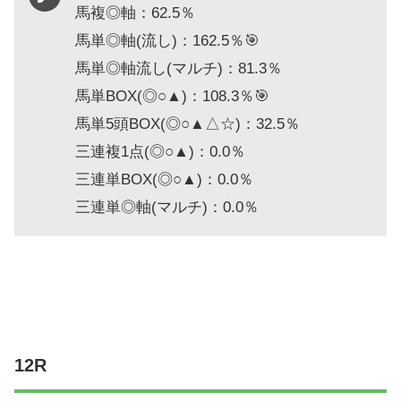
馬複◎軸：62.5％
馬単◎軸(流し)：162.5％🎯
馬単◎軸流し(マルチ)：81.3％
馬単BOX(◎○▲)：108.3％🎯
馬単5頭BOX(◎○▲△☆)：32.5％
三連複1点(◎○▲)：0.0％
三連単BOX(◎○▲)：0.0％
三連単◎軸(マルチ)：0.0％
12R