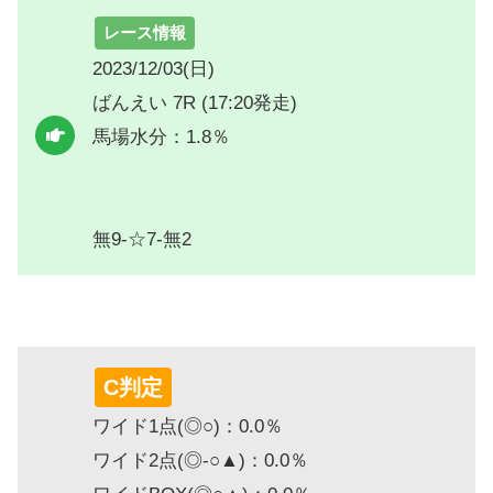
レース情報
2023/12/03(日)
ばんえい 7R (17:20発走)
馬場水分：1.8％
無9-☆7-無2
C判定
ワイド1点(◎○)：0.0％
ワイド2点(◎-○▲)：0.0％