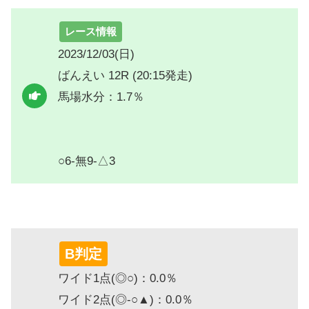
レース情報
2023/12/03(日)
ばんえい 12R (20:15発走)
馬場水分：1.7％
○6-無9-△3
B判定
ワイド1点(◎○)：0.0％
ワイド2点(◎-○▲)：0.0％