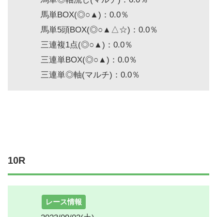
馬単BOX(◎○▲)：0.0％
馬単5頭BOX(◎○▲△☆)：0.0％
三連複1点(◎○▲)：0.0％
三連単BOX(◎○▲)：0.0％
三連単◎軸(マルチ)：0.0％
10R
レース情報