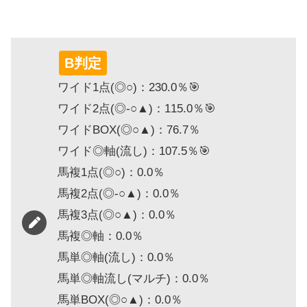
B判定
ワイド1点(◎○)：230.0％🎯
ワイド2点(◎-○▲)：115.0％🎯
ワイドBOX(◎○▲)：76.7％
ワイド◎軸(流し)：107.5％🎯
馬複1点(◎○)：0.0％
馬複2点(◎-○▲)：0.0％
馬複3点(◎○▲)：0.0％
馬複◎軸：0.0％
馬単◎軸(流し)：0.0％
馬単◎軸流し(マルチ)：0.0％
馬単BOX(◎○▲)：0.0％