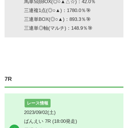
馬単5頭BOX(◎○▲△☆)：42.0％
三連複1点(◎○▲)：1780.0％🎯
三連単BOX(◎○▲)：893.3％🎯
三連単◎軸(マルチ)：148.9％🎯
7R
レース情報
2023/09/02(土)
ばんえい 7R (18:00発走)