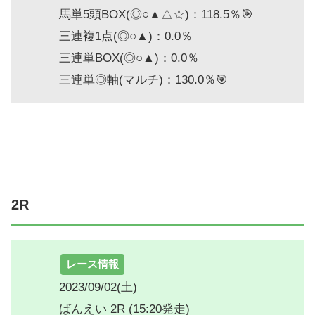
馬単5頭BOX(◎○▲△☆)：118.5％🎯
三連複1点(◎○▲)：0.0％
三連単BOX(◎○▲)：0.0％
三連単◎軸(マルチ)：130.0％🎯
2R
レース情報
2023/09/02(土)
ばんえい 2R (15:20発走)