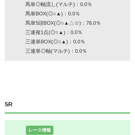
馬単◎軸流し(マルチ)：0.0％
馬単BOX(◎○▲)：0.0％
馬単5頭BOX(◎○▲△☆)：78.0％
三連複1点(◎○▲)：0.0％
三連単BOX(◎○▲)：0.0％
三連単◎軸(マルチ)：0.0％
5R
レース情報