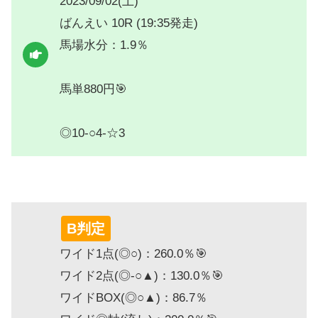
2023/09/02(土)
ばんえい 10R (19:35発走)
馬場水分：1.9％
馬単880円🎯
◎10-○4-☆3
B判定
ワイド1点(◎○)：260.0％🎯
ワイド2点(◎-○▲)：130.0％🎯
ワイドBOX(◎○▲)：86.7％