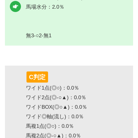
馬場水分：2.0％
無3-○2-無1
C判定
ワイド1点(◎○)：0.0％
ワイド2点(◎-○▲)：0.0％
ワイドBOX(◎○▲)：0.0％
ワイド◎軸(流し)：0.0％
馬複1点(◎○)：0.0％
馬複2点(◎-○▲)：0.0％