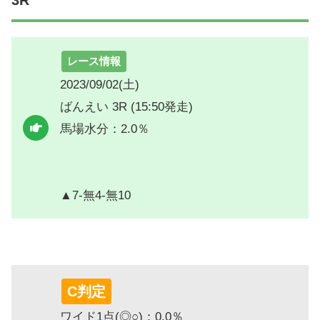
3R
レース情報
2023/09/02(土)
ばんえい 3R (15:50発走)
馬場水分：2.0％
▲7-無4-無10
C判定
ワイド1点(◎○)：0.0％