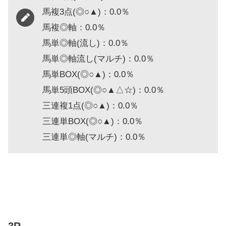
馬複3点(◎○▲)：0.0％
馬複◎軸：0.0％
馬単◎軸(流し)：0.0％
馬単◎軸流し(マルチ)：0.0％
馬単BOX(◎○▲)：0.0％
馬単5頭BOX(◎○▲△☆)：0.0％
三連複1点(◎○▲)：0.0％
三連単BOX(◎○▲)：0.0％
三連単◎軸(マルチ)：0.0％