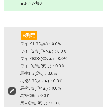
▲1-△7-無8
B判定
ワイド1点(◎○)：0.0％
ワイド2点(◎-○▲)：0.0％
ワイドBOX(◎○▲)：0.0％
ワイド◎軸(流し)：0.0％
馬複1点(◎○)：0.0％
馬複2点(◎-○▲)：0.0％
馬複3点(◎○▲)：0.0％
馬複◎軸：0.0％
馬単◎軸(流し)：0.0％