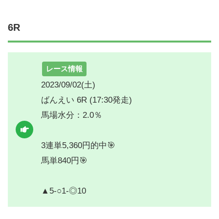
6R
レース情報
2023/09/02(土)
ばんえい 6R (17:30発走)
馬場水分：2.0％
3連単5,360円的中🎯
馬単840円🎯
▲5-○1-◎10