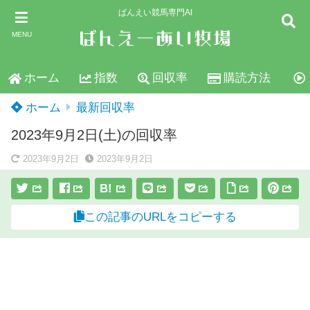
ばんえい競馬専門AI
MENU
ホーム
指数
回収率
購読方法
ホーム
最新回収率
2023年9月2日(土)の回収率
2023年9月2日
2023年9月2日
B!
この記事のURLをコピーする
スポンサーリンク