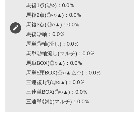
馬複1点(◎○)：0.0％
馬複2点(◎-○▲)：0.0％
馬複3点(◎○▲)：0.0％
馬複◎軸：0.0％
馬単◎軸(流し)：0.0％
馬単◎軸流し(マルチ)：0.0％
馬単BOX(◎○▲)：0.0％
馬単5頭BOX(◎○▲△☆)：0.0％
三連複1点(◎○▲)：0.0％
三連単BOX(◎○▲)：0.0％
三連単◎軸(マルチ)：0.0％