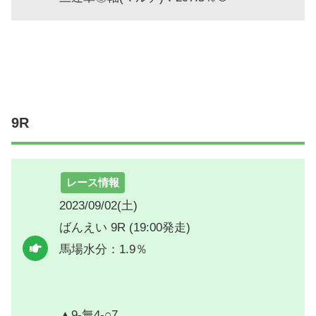
9R
レース情報
2023/09/02(土)
ばんえい 9R (19:00発走)
馬場水分：1.9％
▲9-無4-○7