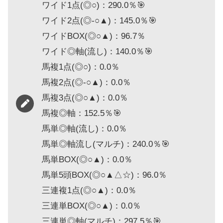
ワイド1点(◎○)：290.0％🎯
ワイド2点(◎-○▲)：145.0％🎯
ワイドBOX(◎○▲)：96.7％
ワイド◎軸(流し)：140.0％🎯
馬複1点(◎○)：0.0％
馬複2点(◎-○▲)：0.0％
馬複3点(◎○▲)：0.0％
馬複◎軸：152.5％🎯
馬単◎軸(流し)：0.0％
馬単◎軸流し(マルチ)：240.0％🎯
馬単BOX(◎○▲)：0.0％
馬単5頭BOX(◎○▲△☆)：96.0％
三連複1点(◎○▲)：0.0％
三連単BOX(◎○▲)：0.0％
三連単◎軸(マルチ)：297.5％🎯