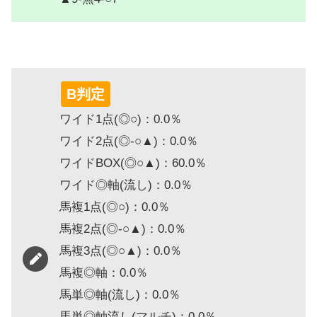
B判定
ワイド1点(◎○)：0.0％
ワイド2点(◎-○▲)：0.0％
ワイドBOX(◎○▲)：60.0％
ワイド◎軸(流し)：0.0％
馬複1点(◎○)：0.0％
馬複2点(◎-○▲)：0.0％
馬複3点(◎○▲)：0.0％
馬複◎軸：0.0％
馬単◎軸(流し)：0.0％
馬単◎軸流し(マルチ)：0.0％