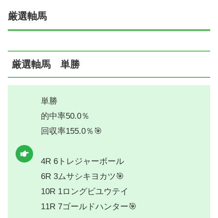
厳選軸馬
厳選軸馬 単勝
単勝
的中率50.0％
回収率155.0％🎯
4R 6トレジャーボール
6R 3ムサシキヨカツ🎯
10R 1ロングビユウテイ
11R 7ゴールドハンター🎯