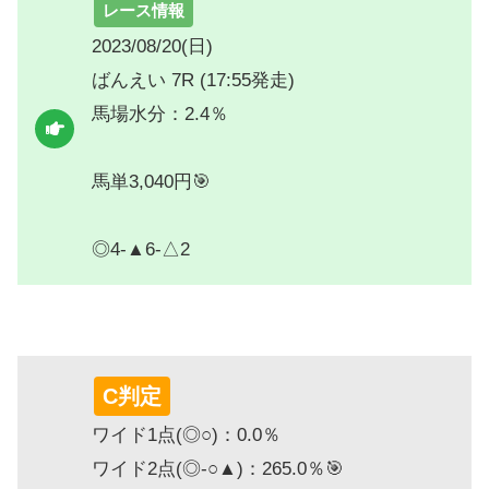
レース情報
2023/08/20(日)
ばんえい 7R (17:55発走)
馬場水分：2.4％
馬単3,040円🎯
◎4-▲6-△2
C判定
ワイド1点(◎○)：0.0％
ワイド2点(◎-○▲)：265.0％🎯