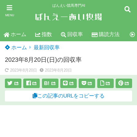
ばんえい競馬専門AI
MENU
ホーム
指数
回収率
購読方法
ホーム
最新回収率
2023年8月20日(日)の回収率
2023年8月20日
2023年8月20日
B!
この記事のURLをコピーする
スポンサーリンク