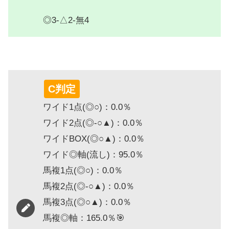
◎3-△2-無4
C判定
ワイド1点(◎○)：0.0％
ワイド2点(◎-○▲)：0.0％
ワイドBOX(◎○▲)：0.0％
ワイド◎軸(流し)：95.0％
馬複1点(◎○)：0.0％
馬複2点(◎-○▲)：0.0％
馬複3点(◎○▲)：0.0％
馬複◎軸：165.0％🎯