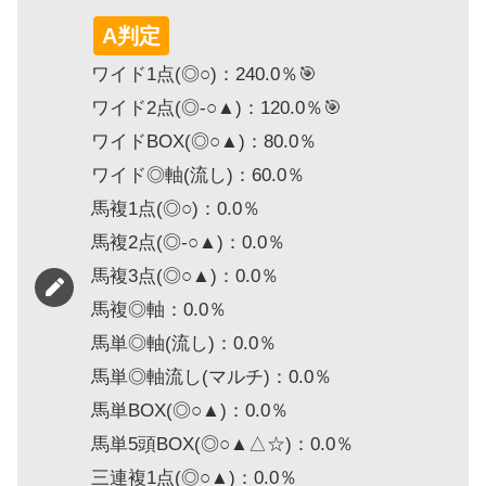
A判定
ワイド1点(◎○)：240.0％🎯
ワイド2点(◎-○▲)：120.0％🎯
ワイドBOX(◎○▲)：80.0％
ワイド◎軸(流し)：60.0％
馬複1点(◎○)：0.0％
馬複2点(◎-○▲)：0.0％
馬複3点(◎○▲)：0.0％
馬複◎軸：0.0％
馬単◎軸(流し)：0.0％
馬単◎軸流し(マルチ)：0.0％
馬単BOX(◎○▲)：0.0％
馬単5頭BOX(◎○▲△☆)：0.0％
三連複1点(◎○▲)：0.0％