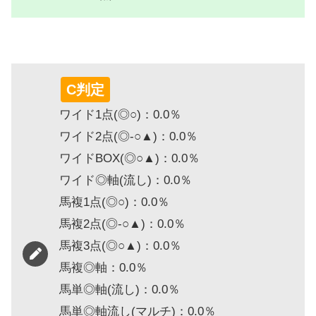
C判定
ワイド1点(◎○)：0.0％
ワイド2点(◎-○▲)：0.0％
ワイドBOX(◎○▲)：0.0％
ワイド◎軸(流し)：0.0％
馬複1点(◎○)：0.0％
馬複2点(◎-○▲)：0.0％
馬複3点(◎○▲)：0.0％
馬複◎軸：0.0％
馬単◎軸(流し)：0.0％
馬単◎軸流し(マルチ)：0.0％