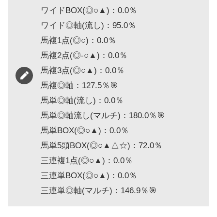
ワイドBOX(◎○▲)：0.0％
ワイド◎軸(流し)：95.0％
馬複1点(◎○)：0.0％
馬複2点(◎-○▲)：0.0％
馬複3点(◎○▲)：0.0％
馬複◎軸：127.5％🎯
馬単◎軸(流し)：0.0％
馬単◎軸流し(マルチ)：180.0％🎯
馬単BOX(◎○▲)：0.0％
馬単5頭BOX(◎○▲△☆)：72.0％
三連複1点(◎○▲)：0.0％
三連単BOX(◎○▲)：0.0％
三連単◎軸(マルチ)：146.9％🎯