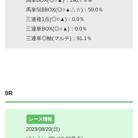
馬単BOX(◎○▲)：196.7％🎯
馬単5頭BOX(◎○▲△☆)：59.0％
三連複1点(◎○▲)：0.0％
三連単BOX(◎○▲)：0.0％
三連単◎軸(マルチ)：91.1％
9R
レース情報
2023/08/20(日)