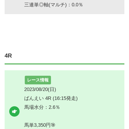
三連単◎軸(マルチ)：0.0％
4R
レース情報
2023/08/20(日)
ばんえい 4R (16:15発走)
馬場水分：2.6％
馬単3,350円🎯