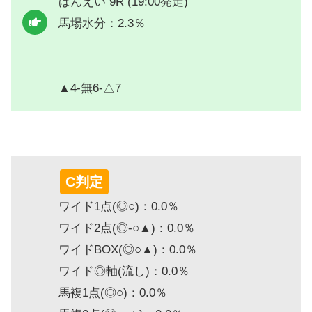
ばんえい 9R (19:00発走)
馬場水分：2.3％
▲4-無6-△7
C判定
ワイド1点(◎○)：0.0％
ワイド2点(◎-○▲)：0.0％
ワイドBOX(◎○▲)：0.0％
ワイド◎軸(流し)：0.0％
馬複1点(◎○)：0.0％