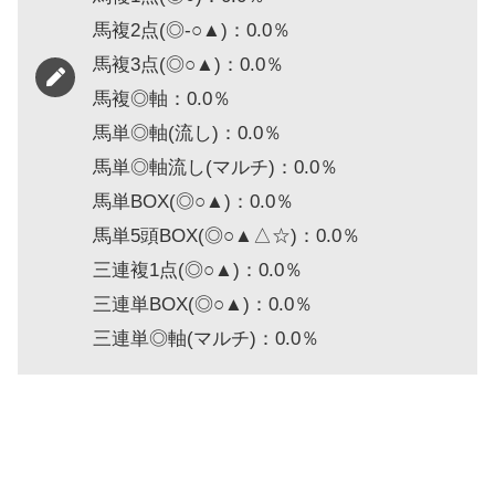
馬複2点(◎-○▲)：0.0％
馬複3点(◎○▲)：0.0％
馬複◎軸：0.0％
馬単◎軸(流し)：0.0％
馬単◎軸流し(マルチ)：0.0％
馬単BOX(◎○▲)：0.0％
馬単5頭BOX(◎○▲△☆)：0.0％
三連複1点(◎○▲)：0.0％
三連単BOX(◎○▲)：0.0％
三連単◎軸(マルチ)：0.0％