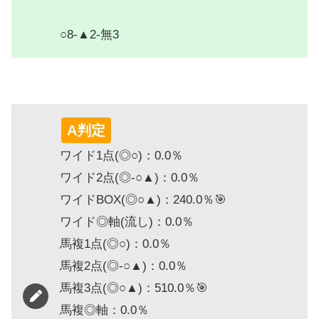
○8-▲2-無3
A判定
ワイド1点(◎○)：0.0％
ワイド2点(◎-○▲)：0.0％
ワイドBOX(◎○▲)：240.0％🎯
ワイド◎軸(流し)：0.0％
馬複1点(◎○)：0.0％
馬複2点(◎-○▲)：0.0％
馬複3点(◎○▲)：510.0％🎯
馬複◎軸：0.0％