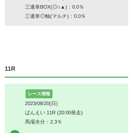
三連単BOX(◎○▲)：0.0％
三連単◎軸(マルチ)：0.0％
11R
レース情報
2023/08/20(日)
ばんえい 11R (20:00発走)
馬場水分：2.3％