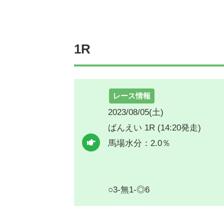
1R
レース情報
2023/08/05(土)
ばんえい 1R (14:20発走)
馬場水分：2.0％
○3-無1-◎6