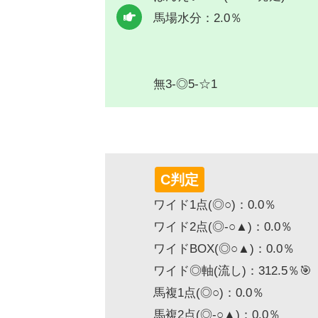
馬場水分：2.0％
無3-◎5-☆1
C判定
ワイド1点(◎○)：0.0％
ワイド2点(◎-○▲)：0.0％
ワイドBOX(◎○▲)：0.0％
ワイド◎軸(流し)：312.5％🎯
馬複1点(◎○)：0.0％
馬複2点(◎-○▲)：0.0％