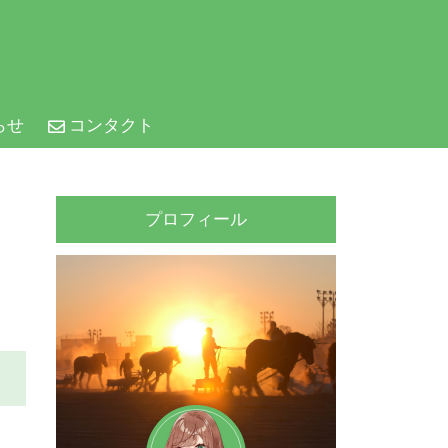
らせ
コンタクト
プロフィール