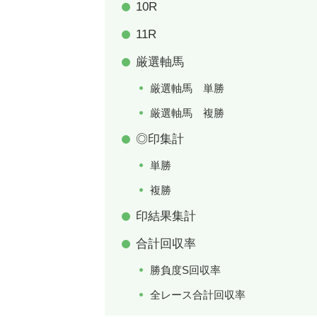
10R
11R
厳選軸馬
厳選軸馬 単勝
厳選軸馬 複勝
◎印集計
単勝
複勝
印結果集計
合計回収率
勝負度S回収率
全レース合計回収率