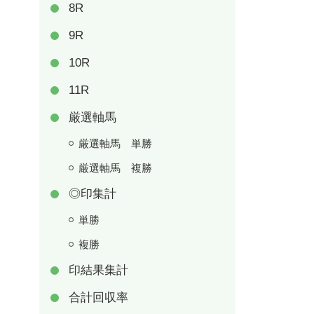
8R
9R
10R
11R
厳選軸馬
厳選軸馬 単勝
厳選軸馬 複勝
◎印集計
単勝
複勝
印結果集計
合計回収率