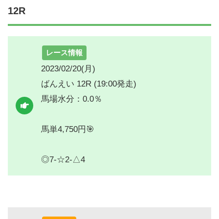
12R
レース情報
2023/02/20(月)
ばんえい 12R (19:00発走)
馬場水分：0.0％
馬単4,750円🎯
◎7-☆2-△4