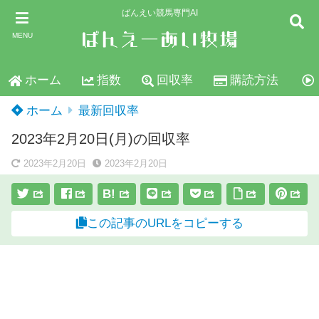
ばんえい競馬専門AI
MENU
ホーム
指数
回収率
購読方法
ホーム
最新回収率
2023年2月20日(月)の回収率
2023年2月20日
2023年2月20日
B!
この記事のURLをコピーする
スポンサーリンク