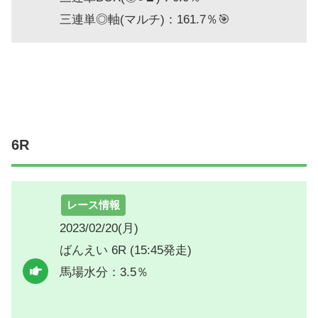
三連単◎軸(マルチ)：161.7％🎯
6R
レース情報
2023/02/20(月)
ばんえい 6R (15:45発走)
馬場水分：3.5％