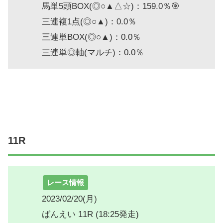
馬単5頭BOX(◎○▲△☆)：159.0％🎯
三連複1点(◎○▲)：0.0％
三連単BOX(◎○▲)：0.0％
三連単◎軸(マルチ)：0.0％
11R
レース情報
2023/02/20(月)
ばんえい 11R (18:25発走)