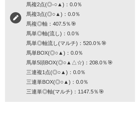
馬複2点(◎-○▲)：0.0％
馬複3点(◎○▲)：0.0％
馬複◎軸：407.5％🎯
馬単◎軸(流し)：0.0％
馬単◎軸流し(マルチ)：520.0％🎯
馬単BOX(◎○▲)：0.0％
馬単5頭BOX(◎○▲△☆)：208.0％🎯
三連複1点(◎○▲)：0.0％
三連単BOX(◎○▲)：0.0％
三連単◎軸(マルチ)：1147.5％🎯