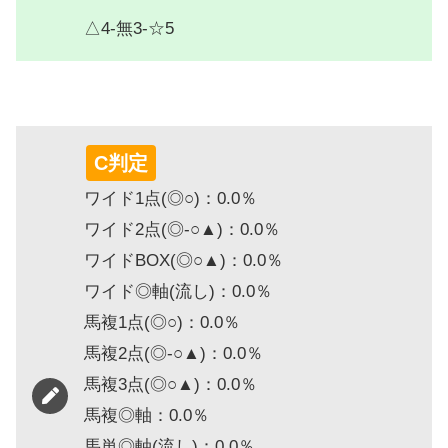
△4-無3-☆5
C判定
ワイド1点(◎○)：0.0％
ワイド2点(◎-○▲)：0.0％
ワイドBOX(◎○▲)：0.0％
ワイド◎軸(流し)：0.0％
馬複1点(◎○)：0.0％
馬複2点(◎-○▲)：0.0％
馬複3点(◎○▲)：0.0％
馬複◎軸：0.0％
馬単◎軸(流し)：0.0％