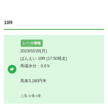
10R
レース情報
2023/02/20(月)
ばんえい 10R (17:50発走)
馬場水分：0.0％
馬単3,180円🎯
△5-☆8-○9