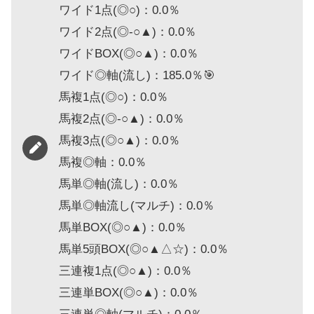
ワイド1点(◎○)：0.0％
ワイド2点(◎-○▲)：0.0％
ワイドBOX(◎○▲)：0.0％
ワイド◎軸(流し)：185.0％🎯
馬複1点(◎○)：0.0％
馬複2点(◎-○▲)：0.0％
馬複3点(◎○▲)：0.0％
馬複◎軸：0.0％
馬単◎軸(流し)：0.0％
馬単◎軸流し(マルチ)：0.0％
馬単BOX(◎○▲)：0.0％
馬単5頭BOX(◎○▲△☆)：0.0％
三連複1点(◎○▲)：0.0％
三連単BOX(◎○▲)：0.0％