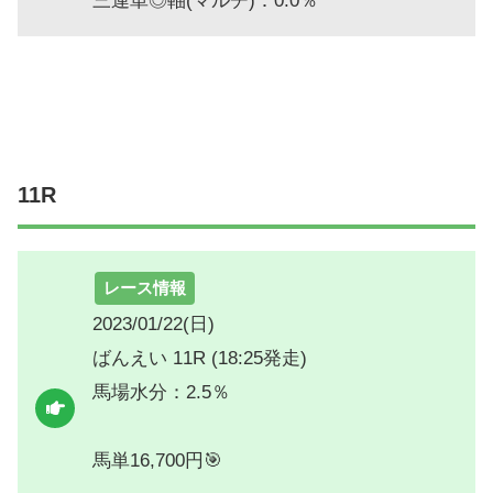
三連単◎軸(マルチ)：0.0％
11R
レース情報
2023/01/22(日)
ばんえい 11R (18:25発走)
馬場水分：2.5％
馬単16,700円🎯