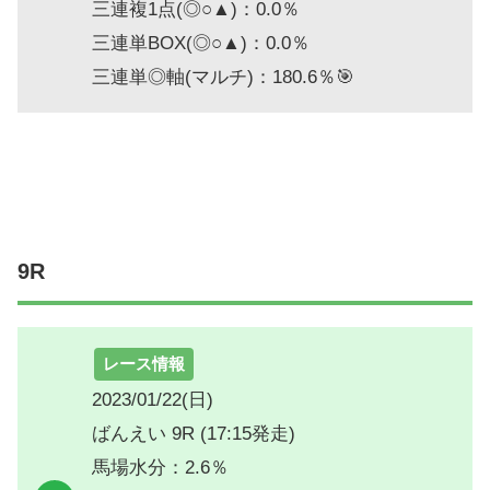
三連複1点(◎○▲)：0.0％
三連単BOX(◎○▲)：0.0％
三連単◎軸(マルチ)：180.6％🎯
9R
レース情報
2023/01/22(日)
ばんえい 9R (17:15発走)
馬場水分：2.6％