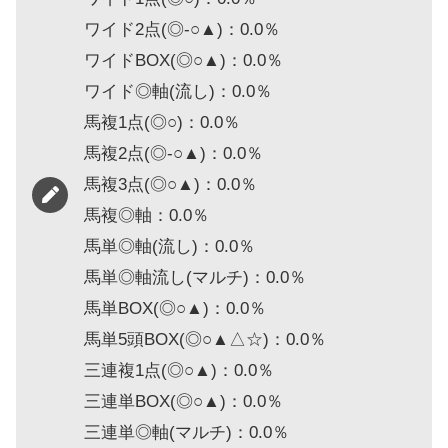
ワイド2点(◎-○▲)：0.0％
ワイドBOX(◎○▲)：0.0％
ワイド◎軸(流し)：0.0％
馬複1点(◎○)：0.0％
馬複2点(◎-○▲)：0.0％
馬複3点(◎○▲)：0.0％
馬複◎軸：0.0％
馬単◎軸(流し)：0.0％
馬単◎軸流し(マルチ)：0.0％
馬単BOX(◎○▲)：0.0％
馬単5頭BOX(◎○▲△☆)：0.0％
三連複1点(◎○▲)：0.0％
三連単BOX(◎○▲)：0.0％
三連単◎軸(マルチ)：0.0％