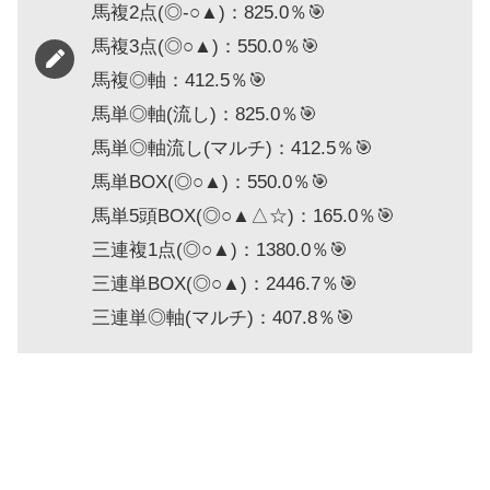
馬複2点(◎-○▲)：825.0％🎯
馬複3点(◎○▲)：550.0％🎯
馬複◎軸：412.5％🎯
馬単◎軸(流し)：825.0％🎯
馬単◎軸流し(マルチ)：412.5％🎯
馬単BOX(◎○▲)：550.0％🎯
馬単5頭BOX(◎○▲△☆)：165.0％🎯
三連複1点(◎○▲)：1380.0％🎯
三連単BOX(◎○▲)：2446.7％🎯
三連単◎軸(マルチ)：407.8％🎯