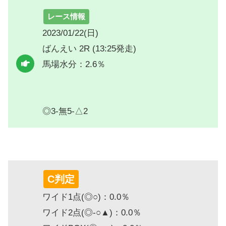
レース情報
2023/01/22(日)
ばんえい 2R (13:25発走)
馬場水分：2.6％
◎3-無5-△2
C判定
ワイド1点(◎○)：0.0％
ワイド2点(◎-○▲)：0.0％