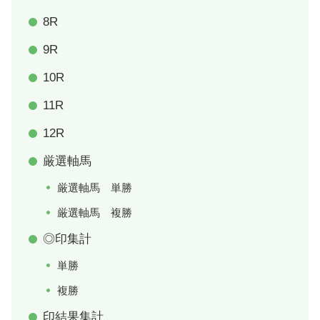
8R
9R
10R
11R
12R
厳選軸馬
厳選軸馬 単勝
厳選軸馬 複勝
◎印集計
単勝
複勝
印結果集計