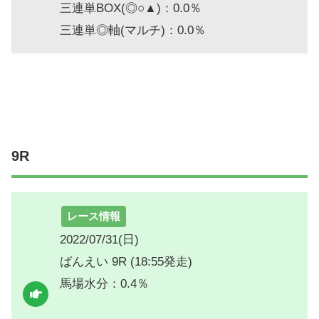
三連単BOX(◎○▲)：0.0％
三連単◎軸(マルチ)：0.0％
9R
レース情報
2022/07/31(日)
ばんえい 9R (18:55発走)
馬場水分：0.4％