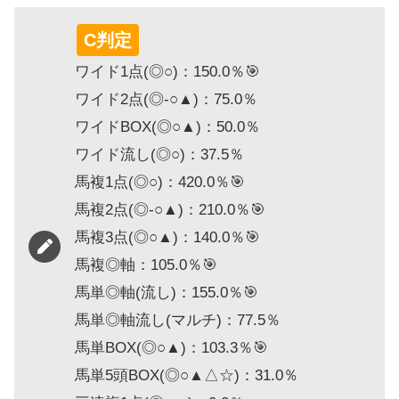
C判定
ワイド1点(◎○)：150.0％🎯
ワイド2点(◎-○▲)：75.0％
ワイドBOX(◎○▲)：50.0％
ワイド流し(◎○)：37.5％
馬複1点(◎○)：420.0％🎯
馬複2点(◎-○▲)：210.0％🎯
馬複3点(◎○▲)：140.0％🎯
馬複◎軸：105.0％🎯
馬単◎軸(流し)：155.0％🎯
馬単◎軸流し(マルチ)：77.5％
馬単BOX(◎○▲)：103.3％🎯
馬単5頭BOX(◎○▲△☆)：31.0％