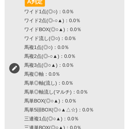
A判定
ワイド1点(◎○)：0.0％
ワイド2点(◎-○▲)：0.0％
ワイドBOX(◎○▲)：0.0％
ワイド流し(◎○)：0.0％
馬複1点(◎○)：0.0％
馬複2点(◎-○▲)：0.0％
馬複3点(◎○▲)：0.0％
馬複◎軸：0.0％
馬単◎軸(流し)：0.0％
馬単◎軸流し(マルチ)：0.0％
馬単BOX(◎○▲)：0.0％
馬単5頭BOX(◎○▲△☆)：0.0％
三連複1点(◎○▲)：0.0％
三連単BOX(◎○▲)：0.0％