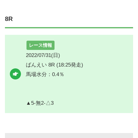
8R
レース情報
2022/07/31(日)
ばんえい 8R (18:25発走)
馬場水分：0.4％
▲5-無2-△3