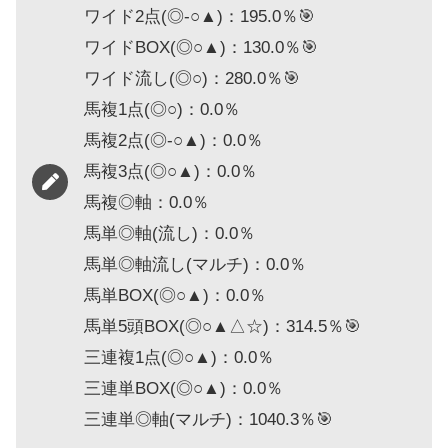
ワイド2点(◎-○▲)：195.0％🎯
ワイドBOX(◎○▲)：130.0％🎯
ワイド流し(◎○)：280.0％🎯
馬複1点(◎○)：0.0％
馬複2点(◎-○▲)：0.0％
馬複3点(◎○▲)：0.0％
馬複◎軸：0.0％
馬単◎軸(流し)：0.0％
馬単◎軸流し(マルチ)：0.0％
馬単BOX(◎○▲)：0.0％
馬単5頭BOX(◎○▲△☆)：314.5％🎯
三連複1点(◎○▲)：0.0％
三連単BOX(◎○▲)：0.0％
三連単◎軸(マルチ)：1040.3％🎯