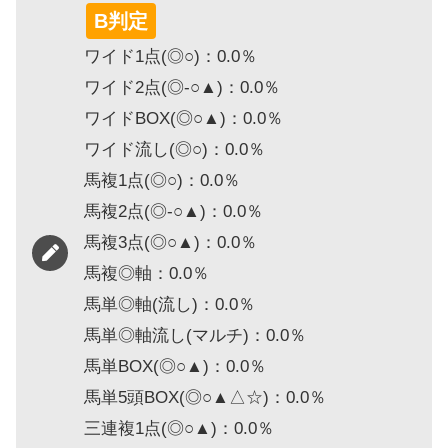
B判定
ワイド1点(◎○)：0.0％
ワイド2点(◎-○▲)：0.0％
ワイドBOX(◎○▲)：0.0％
ワイド流し(◎○)：0.0％
馬複1点(◎○)：0.0％
馬複2点(◎-○▲)：0.0％
馬複3点(◎○▲)：0.0％
馬複◎軸：0.0％
馬単◎軸(流し)：0.0％
馬単◎軸流し(マルチ)：0.0％
馬単BOX(◎○▲)：0.0％
馬単5頭BOX(◎○▲△☆)：0.0％
三連複1点(◎○▲)：0.0％