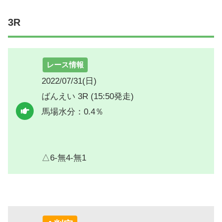
3R
レース情報
2022/07/31(日)
ばんえい 3R (15:50発走)
馬場水分：0.4％
△6-無4-無1