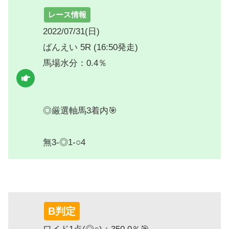
レース情報
2022/07/31(日)
ばんえい 5R (16:50発走)
馬場水分：0.4％
◎厳選軸馬3着内🎯
無3-◎1-○4
B判定