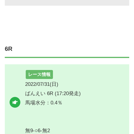
6R
レース情報
2022/07/31(日)
ばんえい 6R (17:20発走)
馬場水分：0.4％
無9-○6-無2