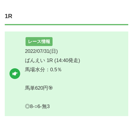
1R
レース情報
2022/07/31(日)
ばんえい 1R (14:40発走)
馬場水分：0.5％
馬単620円🎯
◎8-○6-無3