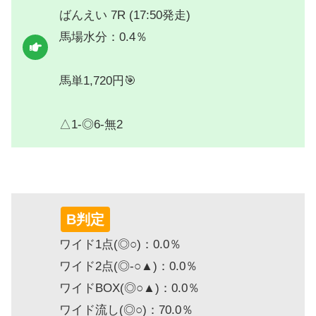
ばんえい 7R (17:50発走)
馬場水分：0.4％
馬単1,720円🎯
△1-◎6-無2
B判定
ワイド1点(◎○)：0.0％
ワイド2点(◎-○▲)：0.0％
ワイドBOX(◎○▲)：0.0％
ワイド流し(◎○)：70.0％