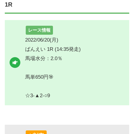
1R
レース情報
2022/06/20(月)
ばんえい 1R (14:35発走)
馬場水分：2.0％
馬単650円🎯
☆3-▲2-○9