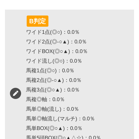
B判定
ワイド1点(◎○)：0.0％
ワイド2点(◎-○▲)：0.0％
ワイドBOX(◎○▲)：0.0％
ワイド流し(◎○)：0.0％
馬複1点(◎○)：0.0％
馬複2点(◎-○▲)：0.0％
馬複3点(◎○▲)：0.0％
馬複◎軸：0.0％
馬単◎軸(流し)：0.0％
馬単◎軸流し(マルチ)：0.0％
馬単BOX(◎○▲)：0.0％
馬単5頭BOX(◎○▲△☆)：0.0％