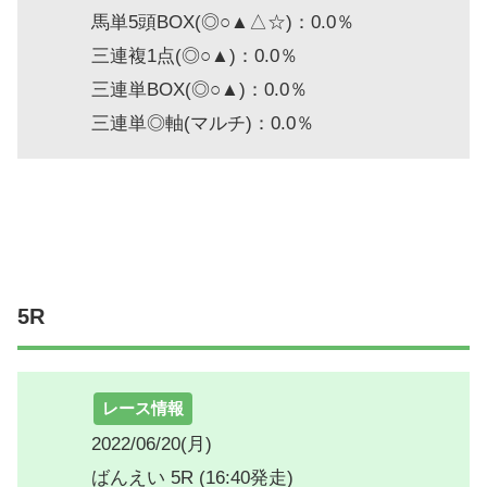
馬単5頭BOX(◎○▲△☆)：0.0％
三連複1点(◎○▲)：0.0％
三連単BOX(◎○▲)：0.0％
三連単◎軸(マルチ)：0.0％
5R
レース情報
2022/06/20(月)
ばんえい 5R (16:40発走)