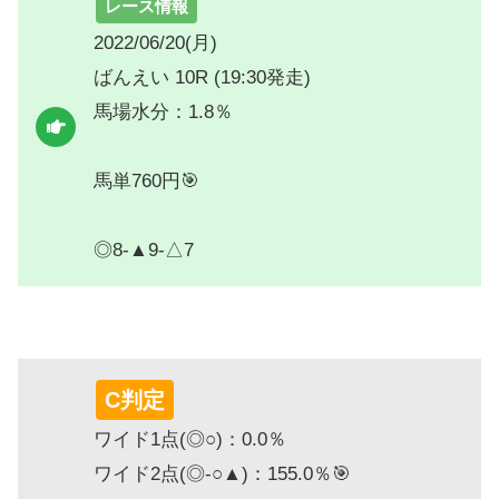
レース情報
2022/06/20(月)
ばんえい 10R (19:30発走)
馬場水分：1.8％
馬単760円🎯
◎8-▲9-△7
C判定
ワイド1点(◎○)：0.0％
ワイド2点(◎-○▲)：155.0％🎯