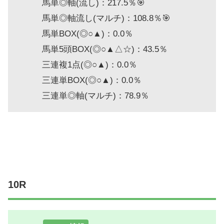
馬単◎軸(流し)：217.5％🎯
馬単◎軸流し(マルチ)：108.8％🎯
馬単BOX(◎○▲)：0.0％
馬単5頭BOX(◎○▲△☆)：43.5％
三連複1点(◎○▲)：0.0％
三連単BOX(◎○▲)：0.0％
三連単◎軸(マルチ)：78.9％
10R