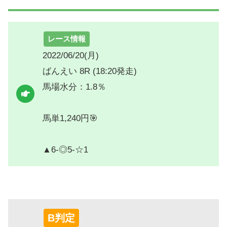
レース情報
2022/06/20(月)
ばんえい 8R (18:20発走)
馬場水分：1.8％
馬単1,240円🎯
▲6-◎5-☆1
B判定