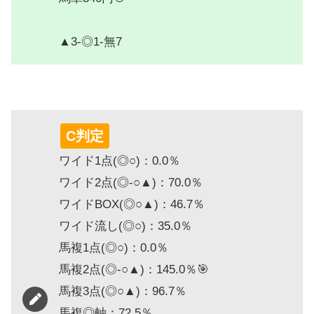
▲3-◎1-無7
C判定
ワイド1点(◎○)：0.0％
ワイド2点(◎-○▲)：70.0％
ワイドBOX(◎○▲)：46.7％
ワイド流し(◎○)：35.0％
馬複1点(◎○)：0.0％
馬複2点(◎-○▲)：145.0％🎯
馬複3点(◎○▲)：96.7％
馬複◎軸：72.5％