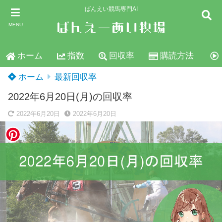
ばんえい競馬専門AI
MENU
ホーム
指数
回収率
購読方法
ホーム
最新回収率
2022年6月20日(月)の回収率
2022年6月20日
2022年6月20日