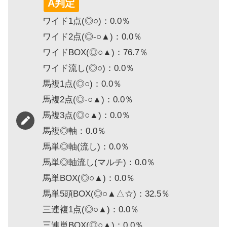
A判定
ワイド1点(◎○)：0.0％
ワイド2点(◎-○▲)：0.0％
ワイドBOX(◎○▲)：76.7％
ワイド流し(◎○)：0.0％
馬複1点(◎○)：0.0％
馬複2点(◎-○▲)：0.0％
馬複3点(◎○▲)：0.0％
馬複◎軸：0.0％
馬単◎軸(流し)：0.0％
馬単◎軸流し(マルチ)：0.0％
馬単BOX(◎○▲)：0.0％
馬単5頭BOX(◎○▲△☆)：32.5％
三連複1点(◎○▲)：0.0％
三連単BOX(◎○▲)：0.0％