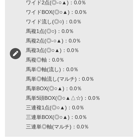
ワイド2点(◎-○▲)：0.0％
ワイドBOX(◎○▲)：0.0％
ワイド流し(◎○)：0.0％
馬複1点(◎○)：0.0％
馬複2点(◎-○▲)：0.0％
馬複3点(◎○▲)：0.0％
馬複◎軸：0.0％
馬単◎軸(流し)：0.0％
馬単◎軸流し(マルチ)：0.0％
馬単BOX(◎○▲)：0.0％
馬単5頭BOX(◎○▲△☆)：0.0％
三連複1点(◎○▲)：0.0％
三連単BOX(◎○▲)：0.0％
三連単◎軸(マルチ)：0.0％