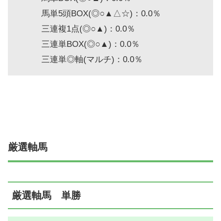
馬単5頭BOX(◎○▲△☆)：0.0％
三連複1点(◎○▲)：0.0％
三連単BOX(◎○▲)：0.0％
三連単◎軸(マルチ)：0.0％
厳選軸馬
厳選軸馬 単勝