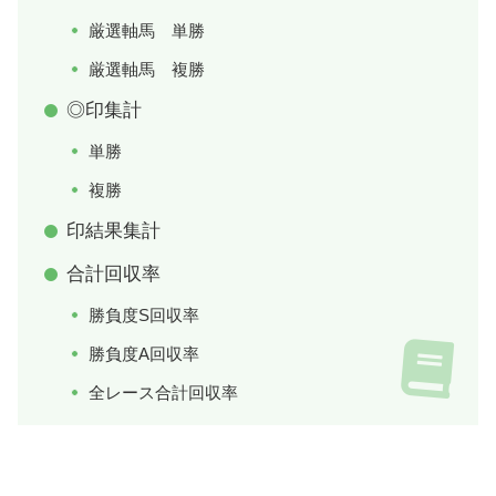
厳選軸馬 単勝
厳選軸馬 複勝
◎印集計
単勝
複勝
印結果集計
合計回収率
勝負度S回収率
勝負度A回収率
全レース合計回収率