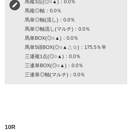
馬複3点(◎○▲)：0.0％
馬複◎軸：0.0％
馬単◎軸(流し)：0.0％
馬単◎軸流し(マルチ)：0.0％
馬単BOX(◎○▲)：0.0％
馬単5頭BOX(◎○▲△☆)：175.5％🎯
三連複1点(◎○▲)：0.0％
三連単BOX(◎○▲)：0.0％
三連単◎軸(マルチ)：0.0％
10R