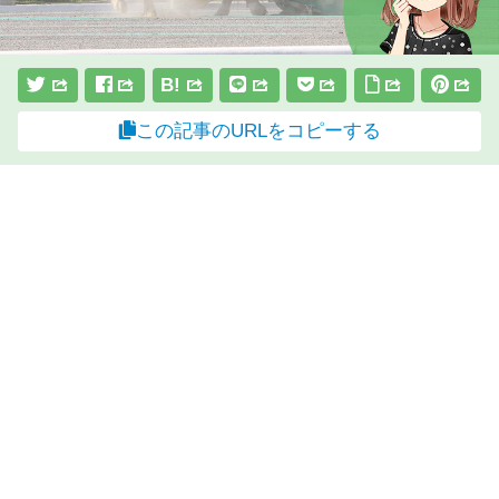
B!
この記事のURLをコピーする
スポンサーリンク