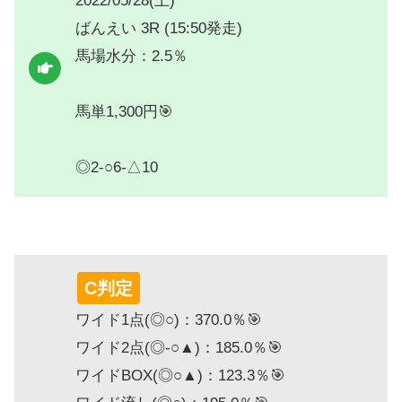
2022/05/28(土)
ばんえい 3R (15:50発走)
馬場水分：2.5％
馬単1,300円🎯
◎2-○6-△10
C判定
ワイド1点(◎○)：370.0％🎯
ワイド2点(◎-○▲)：185.0％🎯
ワイドBOX(◎○▲)：123.3％🎯