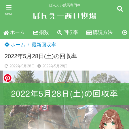
ばんえい競馬専門AI
MENU
ホーム
指数
回収率
購読方法
ホーム
最新回収率
2022年5月28日(土)の回収率
2022年5月28日
2022年5月28日