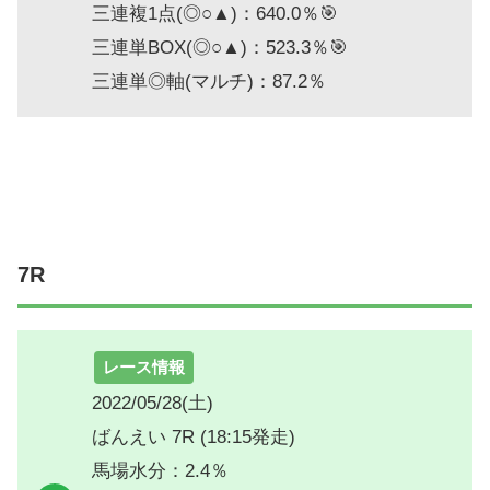
三連複1点(◎○▲)：640.0％🎯
三連単BOX(◎○▲)：523.3％🎯
三連単◎軸(マルチ)：87.2％
7R
レース情報
2022/05/28(土)
ばんえい 7R (18:15発走)
馬場水分：2.4％