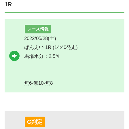
1R
レース情報
2022/05/28(土)
ばんえい 1R (14:40発走)
馬場水分：2.5％
無6-無10-無8
C判定