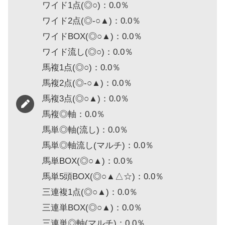
ワイド1点(◎○)：0.0％
ワイド2点(◎-○▲)：0.0％
ワイドBOX(◎○▲)：0.0％
ワイド流し(◎○)：0.0％
馬複1点(◎○)：0.0％
馬複2点(◎-○▲)：0.0％
馬複3点(◎○▲)：0.0％
馬複◎軸：0.0％
馬単◎軸(流し)：0.0％
馬単◎軸流し(マルチ)：0.0％
馬単BOX(◎○▲)：0.0％
馬単5頭BOX(◎○▲△☆)：0.0％
三連複1点(◎○▲)：0.0％
三連単BOX(◎○▲)：0.0％
三連単◎軸(マルチ)：0.0％