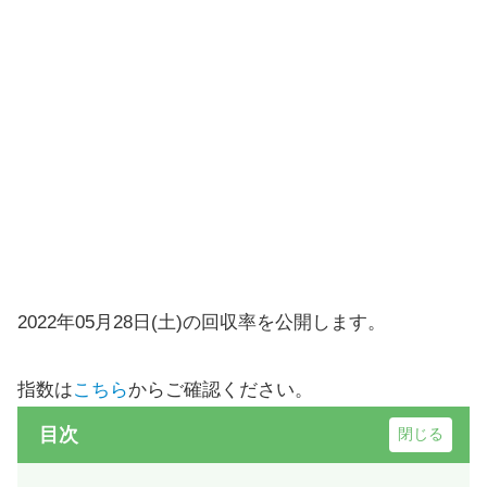
2022年05月28日(土)の回収率を公開します。
指数は
こちら
からご確認ください。
目次