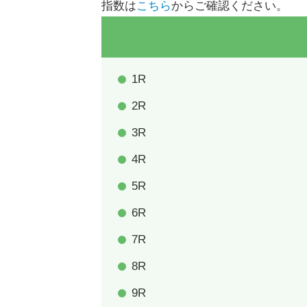
指数は
こちら
からご確認ください。
1R
2R
3R
4R
5R
6R
7R
8R
9R