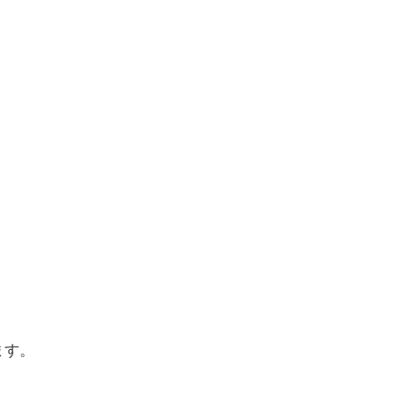
スポンサーリンク
ます。