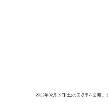
2022年02月19日(土)の回収率を公開し