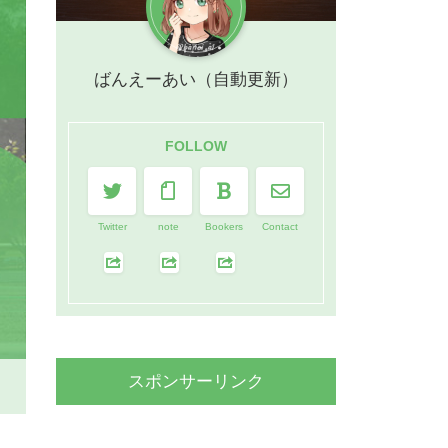
ばんえーあい（自動更新）
FOLLOW
Twitter
note
Bookers
Contact
スポンサーリンク