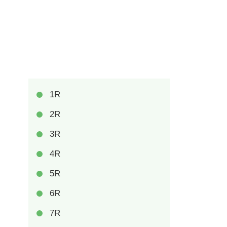
1R
2R
3R
4R
5R
6R
7R