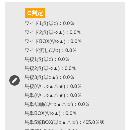
C判定
ワイド1点(◎○)：0.0％
ワイド2点(◎-○▲)：0.0％
ワイドBOX(◎○▲)：0.0％
ワイド流し(◎○)：0.0％
馬複1点(◎○)：0.0％
馬複2点(◎-○▲)：0.0％
馬複3点(◎○▲)：0.0％
馬複(◎→○▲△★)：0.0％
馬単(◎→○▲△★)：0.0％
馬単◎軸(◎=○▲△☆)：0.0％
馬単BOX(◎○▲)：0.0％
馬単5頭BOX(◎○▲△☆)：405.0％🎯