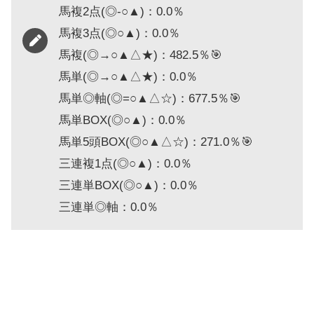
馬複2点(◎-○▲)：0.0％
馬複3点(◎○▲)：0.0％
馬複(◎→○▲△★)：482.5％🎯
馬単(◎→○▲△★)：0.0％
馬単◎軸(◎=○▲△☆)：677.5％🎯
馬単BOX(◎○▲)：0.0％
馬単5頭BOX(◎○▲△☆)：271.0％🎯
三連複1点(◎○▲)：0.0％
三連単BOX(◎○▲)：0.0％
三連単◎軸：0.0％