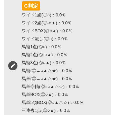
C判定
ワイド1点(◎○)：0.0％
ワイド2点(◎-○▲)：0.0％
ワイドBOX(◎○▲)：0.0％
ワイド流し(◎○)：0.0％
馬複1点(◎○)：0.0％
馬複2点(◎-○▲)：0.0％
馬複3点(◎○▲)：0.0％
馬複(◎→○▲△★)：0.0％
馬単(◎→○▲△★)：0.0％
馬単◎軸(◎=○▲△☆)：0.0％
馬単BOX(◎○▲)：0.0％
馬単5頭BOX(◎○▲△☆)：0.0％
三連複1点(◎○▲)：0.0％