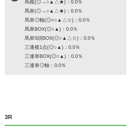
馬複(◎→○▲△★)：0.0％
馬単(◎→○▲△★)：0.0％
馬単◎軸(◎=○▲△☆)：0.0％
馬単BOX(◎○▲)：0.0％
馬単5頭BOX(◎○▲△☆)：0.0％
三連複1点(◎○▲)：0.0％
三連単BOX(◎○▲)：0.0％
三連単◎軸：0.0％
3R