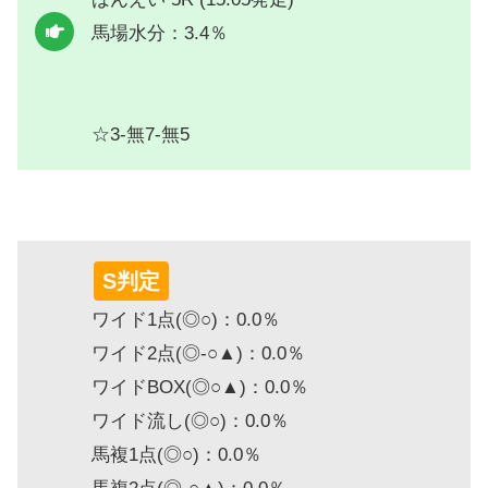
馬場水分：3.4％
☆3-無7-無5
S判定
ワイド1点(◎○)：0.0％
ワイド2点(◎-○▲)：0.0％
ワイドBOX(◎○▲)：0.0％
ワイド流し(◎○)：0.0％
馬複1点(◎○)：0.0％