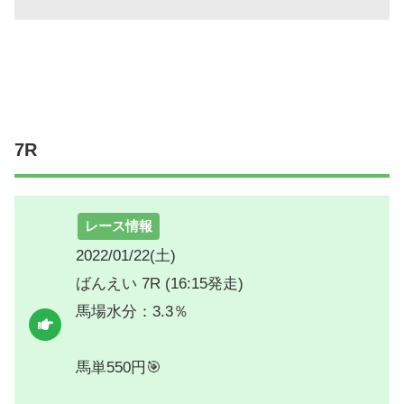
7R
レース情報
2022/01/22(土)
ばんえい 7R (16:15発走)
馬場水分：3.3％
馬単550円🎯