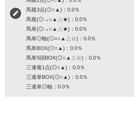
馬複2点(◎-○▲)：0.0％
馬複3点(◎○▲)：0.0％
馬複(◎→○▲△★)：0.0％
馬単(◎→○▲△★)：0.0％
馬単◎軸(◎=○▲△☆)：0.0％
馬単BOX(◎○▲)：0.0％
馬単5頭BOX(◎○▲△☆)：0.0％
三連複1点(◎○▲)：0.0％
三連単BOX(◎○▲)：0.0％
三連単◎軸：0.0％