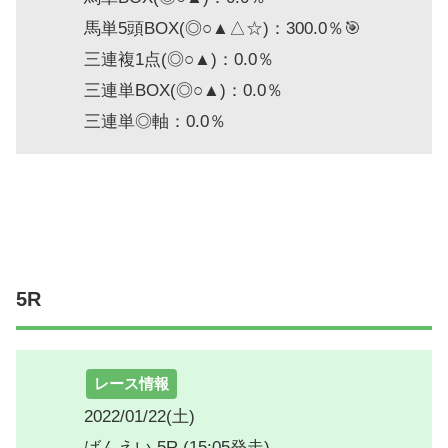
馬単5頭BOX(◎○▲△☆)：300.0％🎯
三連複1点(◎○▲)：0.0％
三連単BOX(◎○▲)：0.0％
三連単◎軸：0.0％
5R
レース情報
2022/01/22(土)
ばんえい 5R (15:05発走)