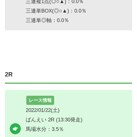
三連複1点(◎○▲)：0.0％
三連単BOX(◎○▲)：0.0％
三連単◎軸：0.0％
2R
レース情報
2022/01/22(土)
ばんえい 2R (13:30発走)
馬場水分：3.5％