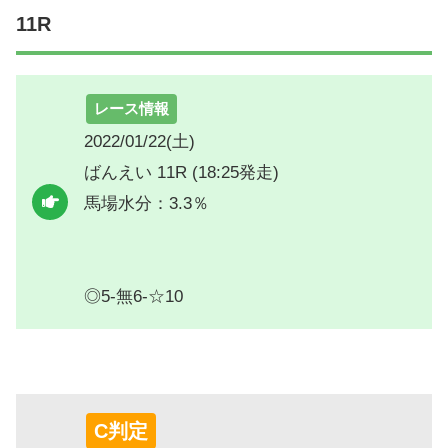
11R
レース情報
2022/01/22(土)
ばんえい 11R (18:25発走)
馬場水分：3.3％
◎5-無6-☆10
C判定