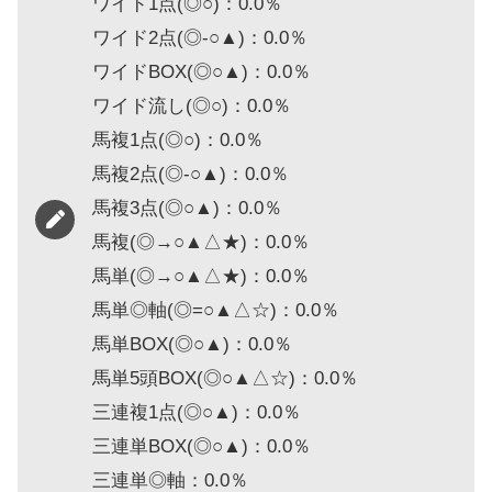
ワイド1点(◎○)：0.0％
ワイド2点(◎-○▲)：0.0％
ワイドBOX(◎○▲)：0.0％
ワイド流し(◎○)：0.0％
馬複1点(◎○)：0.0％
馬複2点(◎-○▲)：0.0％
馬複3点(◎○▲)：0.0％
馬複(◎→○▲△★)：0.0％
馬単(◎→○▲△★)：0.0％
馬単◎軸(◎=○▲△☆)：0.0％
馬単BOX(◎○▲)：0.0％
馬単5頭BOX(◎○▲△☆)：0.0％
三連複1点(◎○▲)：0.0％
三連単BOX(◎○▲)：0.0％
三連単◎軸：0.0％