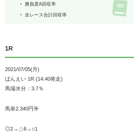
勝負度A回収率
全レース合計回収率
1R
2021/07/05(月)
ばんえい 1R (14:40発走)
馬場水分：3.7％
馬単2,340円🎯
◎2→△6→○1