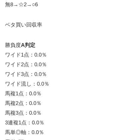
無8→☆2→○6
ベタ買い回収率
勝負度
A判定
ワイド1点：0.0％
ワイド2点：0.0％
ワイド3点：0.0％
ワイド流し：0.0％
馬複1点：0.0％
馬複2点：0.0％
馬複3点：0.0％
3連複1点：0.0％
馬単◎軸：0.0％