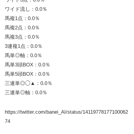
ワイド流し：0.0％
馬複1点：0.0％
馬複2点：0.0％
馬複3点：0.0％
3連複1点：0.0％
馬単◎軸：0.0％
馬単3頭BOX：0.0％
馬単5頭BOX：0.0％
三連単◎◯▲：0.0％
三連単◎軸：0.0％
https://twitter.com/banei_AI/status/14119778177100062
74