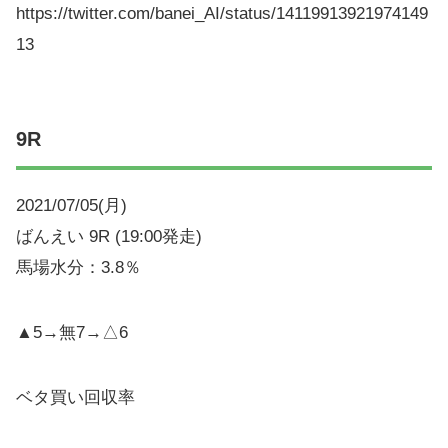
https://twitter.com/banei_AI/status/14119913921974149
13
9R
2021/07/05(月)
ばんえい 9R (19:00発走)
馬場水分：3.8％
▲5→無7→△6
ベタ買い回収率