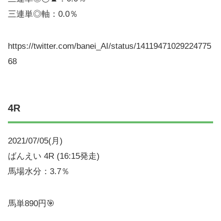
三連単◎軸：0.0％
https://twitter.com/banei_AI/status/14119471029224775
68
4R
2021/07/05(月)
ばんえい 4R (16:15発走)
馬場水分：3.7％
馬単890円🎯