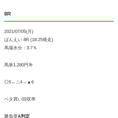
8R
2021/07/05(月)
ばんえい 8R (18:25発走)
馬場水分：3.7％
馬単1,280円🎯
◎5→△4→▲6
ベタ買い回収率
勝負度
A判定