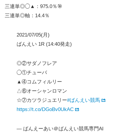
三連単◎◯▲：975.0％🎯
三連単◎軸：14.4％
2021/07/05(月)
ばんえい 1R (14:40発走)
◎②サダノフレア
◯①チューバ
▲④コムフィルリー
△⑥オーシャンロマン
☆⑦カツラジュエリー
#ばんえい競馬
https://t.co/DGoBv0UkAC
— ばんえーあい＠ばんえい競馬専門AI