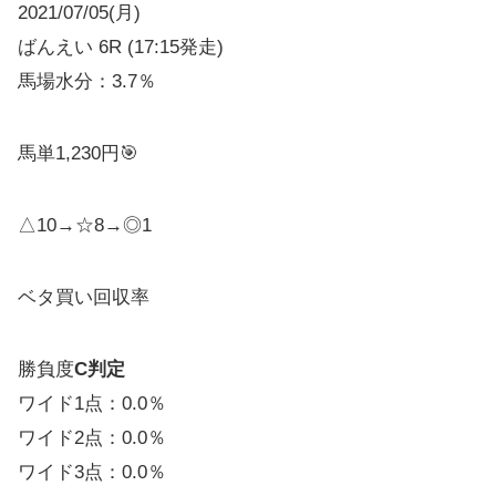
2021/07/05(月)
ばんえい 6R (17:15発走)
馬場水分：3.7％
馬単1,230円🎯
△10→☆8→◎1
ベタ買い回収率
勝負度
C判定
ワイド1点：0.0％
ワイド2点：0.0％
ワイド3点：0.0％