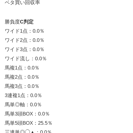
ベタ買い回収率
勝負度
C判定
ワイド1点：0.0％
ワイド2点：0.0％
ワイド3点：0.0％
ワイド流し：0.0％
馬複1点：0.0％
馬複2点：0.0％
馬複3点：0.0％
3連複1点：0.0％
馬単◎軸：0.0％
馬単3頭BOX：0.0％
馬単5頭BOX：25.5％
三連単◎◯▲：0.0％