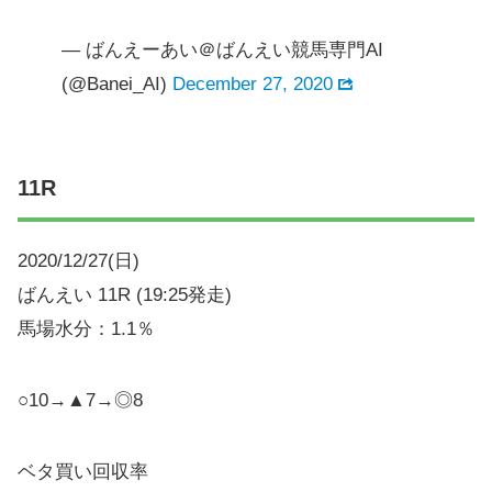
— ばんえーあい＠ばんえい競馬専門AI
(@Banei_AI)
December 27, 2020
11R
2020/12/27(日)
ばんえい 11R (19:25発走)
馬場水分：1.1％
○10→▲7→◎8
ベタ買い回収率