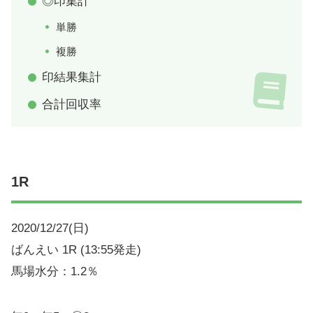
◎印集計
単勝
複勝
印結果集計
合計回収率
1R
2020/12/27(日)
ばんえい 1R (13:55発走)
馬場水分：1.2％