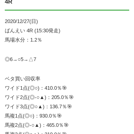
4R
2020/12/27(日)
ばんえい 4R (15:30発走)
馬場水分：1.2％
◎6→○5→△7
ベタ買い回収率
ワイド1点(◎○)：410.0％🎯
ワイド2点(◎-○▲)：205.0％🎯
ワイド3点(◎○▲)：136.7％🎯
馬複1点(◎○)：930.0％🎯
馬複2点(◎-○▲)：465.0％🎯