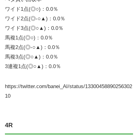
ワイド1点(◎○)：0.0％
ワイド2点(◎-○▲)：0.0％
ワイド3点(◎○▲)：0.0％
馬複1点(◎○)：0.0％
馬複2点(◎-○▲)：0.0％
馬複3点(◎○▲)：0.0％
3連複1点(◎○▲)：0.0％
https://twitter.com/banei_AI/status/13300458890256302
10
4R