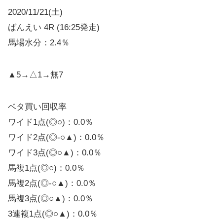
2020/11/21(土)
ばんえい 4R (16:25発走)
馬場水分：2.4％
▲5→△1→無7
ベタ買い回収率
ワイド1点(◎○)：0.0％
ワイド2点(◎-○▲)：0.0％
ワイド3点(◎○▲)：0.0％
馬複1点(◎○)：0.0％
馬複2点(◎-○▲)：0.0％
馬複3点(◎○▲)：0.0％
3連複1点(◎○▲)：0.0％