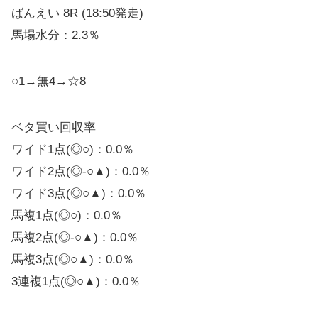
ばんえい 8R (18:50発走)
馬場水分：2.3％
○1→無4→☆8
ベタ買い回収率
ワイド1点(◎○)：0.0％
ワイド2点(◎-○▲)：0.0％
ワイド3点(◎○▲)：0.0％
馬複1点(◎○)：0.0％
馬複2点(◎-○▲)：0.0％
馬複3点(◎○▲)：0.0％
3連複1点(◎○▲)：0.0％