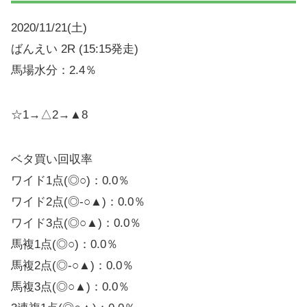
2020/11/21(土)
ばんえい 2R (15:15発走)
馬場水分：2.4％
☆1→△2→▲8
ベタ買い回収率
ワイド1点(◎○)：0.0％
ワイド2点(◎-○▲)：0.0％
ワイド3点(◎○▲)：0.0％
馬複1点(◎○)：0.0％
馬複2点(◎-○▲)：0.0％
馬複3点(◎○▲)：0.0％