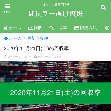
ばんえい競馬専門AI
MENU
ホーム
指数
回収率
購読方法
ホーム
最新回収率
2020年11月21日(土)の回収率
2020年11月21日
2020年11月21日