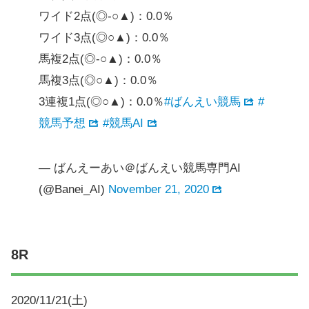
ワイド2点(◎-○▲)：0.0％
ワイド3点(◎○▲)：0.0％
馬複2点(◎-○▲)：0.0％
馬複3点(◎○▲)：0.0％
3連複1点(◎○▲)：0.0％
#ばんえい競馬
#
競馬予想
#競馬AI
— ばんえーあい＠ばんえい競馬専門AI
(@Banei_AI)
November 21, 2020
8R
2020/11/21(土)