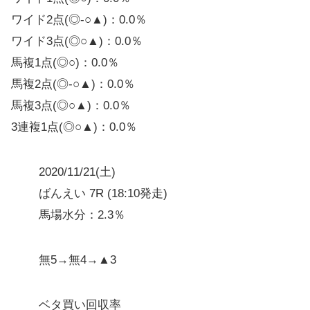
ワイド2点(◎-○▲)：0.0％
ワイド3点(◎○▲)：0.0％
馬複1点(◎○)：0.0％
馬複2点(◎-○▲)：0.0％
馬複3点(◎○▲)：0.0％
3連複1点(◎○▲)：0.0％
2020/11/21(土)
ばんえい 7R (18:10発走)
馬場水分：2.3％
無5→無4→▲3
ベタ買い回収率