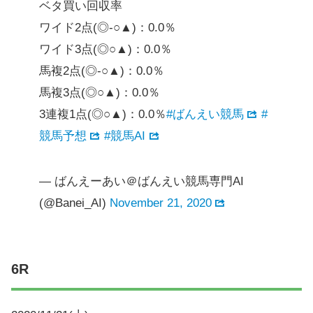
ベタ買い回収率
ワイド2点(◎-○▲)：0.0％
ワイド3点(◎○▲)：0.0％
馬複2点(◎-○▲)：0.0％
馬複3点(◎○▲)：0.0％
3連複1点(◎○▲)：0.0％
#ばんえい競馬
#
競馬予想
#競馬AI
— ばんえーあい＠ばんえい競馬専門AI
(@Banei_AI)
November 21, 2020
6R