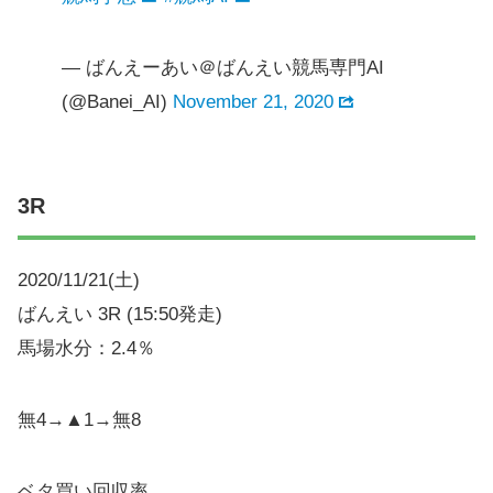
— ばんえーあい＠ばんえい競馬専門AI
(@Banei_AI)
November 21, 2020
3R
2020/11/21(土)
ばんえい 3R (15:50発走)
馬場水分：2.4％
無4→▲1→無8
ベタ買い回収率