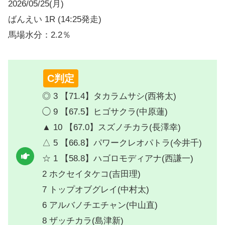
2026/05/25(月)
ばんえい 1R (14:25発走)
馬場水分：2.2％
C判定
◎ 3 【71.4】タカラムサシ(西将太)
◯ 9 【67.5】ヒゴサクラ(中原蓮)
▲ 10 【67.0】スズノチカラ(長澤幸)
△ 5 【66.8】パワークレオパトラ(今井千)
☆ 1 【58.8】ハゴロモディアナ(西謙一)
2 ホクセイタケコ(吉田理)
7 トップオブグレイ(中村太)
6 アルバノチエチャン(中山直)
8 ザッチカラ(島津新)