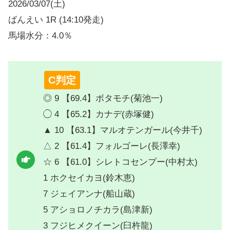
2026/03/07(土)
ばんえい 1R (14:10発走)
馬場水分：4.0％
C判定
◎ 9 【69.4】ボタモチ(菊池一)
◯ 4 【65.2】カナデ(赤塚健)
▲ 10 【63.1】マルオテンガール(今井千)
△ 2 【61.4】フォルゴーレ(長澤幸)
☆ 6 【61.0】シレトコセンプー(中村太)
1 ホクセイカヨ(鈴木恵)
7 ジェイアンナ(船山蔵)
5 アショロノチカラ(島津新)
3 フジヒメクイーン(臼杵龍)