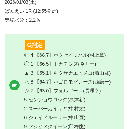
2026/01/03(土)
ばんえい 1R (12:55発走)
馬場水分：2.2％
C判定
◎ 4 【68.7】ホクセイミハル(村上章)
◯ 1 【66.5】トカチシズ(今井千)
▲ 3 【65.1】キタサカエヒメコ(船山蔵)
△ 8 【64.7】ハゴロモグレース(西謙一)
☆ 7 【63.0】フォルゴーレ(長澤幸)
5 センショウロック(島津新)
2 スーパーカイリキ(中村太)
6 ジェイドルーリー(中山直)
9 フジヒメクイーン(臼杵龍)