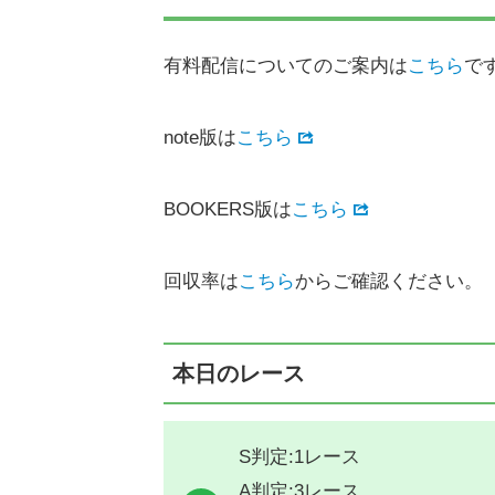
有料配信についてのご案内は
こちら
で
note版は
こちら
BOOKERS版は
こちら
回収率は
こちら
からご確認ください。
本日のレース
S判定:1レース
A判定:3レース