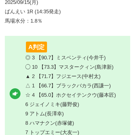
2025/09/15(月)
ばんえい 1R (14:35発走)
馬場水分：1.8％
A判定
◎ 3 【90.7】ミスベンティ(今井千)
◯ 10 【73.3】マスタークィン(島津新)
▲ 2 【71.7】フジエース(中村太)
△ 1 【66.7】ブラックバカラ(西謙一)
☆ 4 【65.0】ホクセイテンクウ(藤本匠)
6 ジェイノミキ(藤野俊)
9 アトム(長澤幸)
8 ハマナクン(赤塚健)
7 トップエミー(大友一)