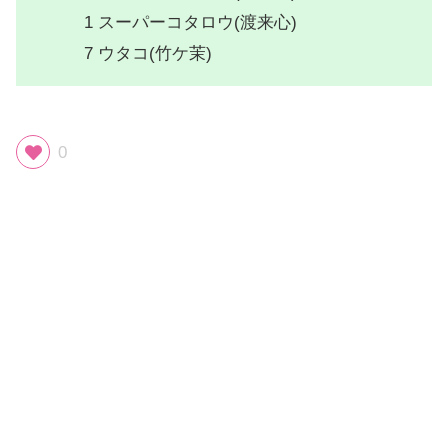
1 スーパーコタロウ(渡来心)
7 ウタコ(竹ケ茉)
0
スポンサーリンク