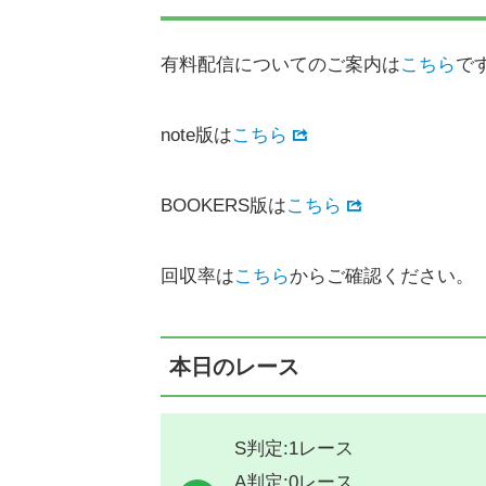
有料配信についてのご案内は
こちら
で
note版は
こちら
BOOKERS版は
こちら
回収率は
こちら
からご確認ください。
本日のレース
S判定:1レース
A判定:0レース