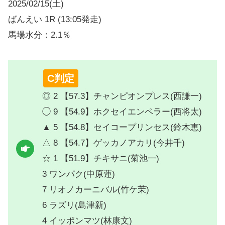
2025/02/15(土)
ばんえい 1R (13:05発走)
馬場水分：2.1％
C判定
◎ 2 【57.3】チャンピオンプレス(西謙一)
◯ 9 【54.9】ホクセイエンペラー(西将太)
▲ 5 【54.8】セイコープリンセス(鈴木恵)
△ 8 【54.7】ゲッカノアカリ(今井千)
☆ 1 【51.9】チキサニ(菊池一)
3 ワンパク(中原蓮)
7 リオノカーニバル(竹ケ茉)
6 ラズリ(島津新)
4 イッポンマツ(林康文)