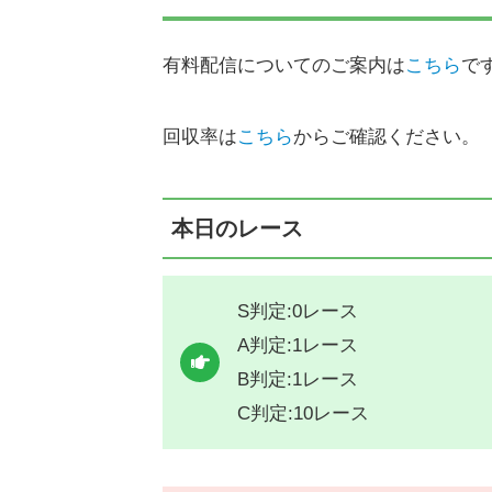
有料配信についてのご案内は
こちら
で
回収率は
こちら
からご確認ください。
本日のレース
S判定:0レース
A判定:1レース
B判定:1レース
C判定:10レース