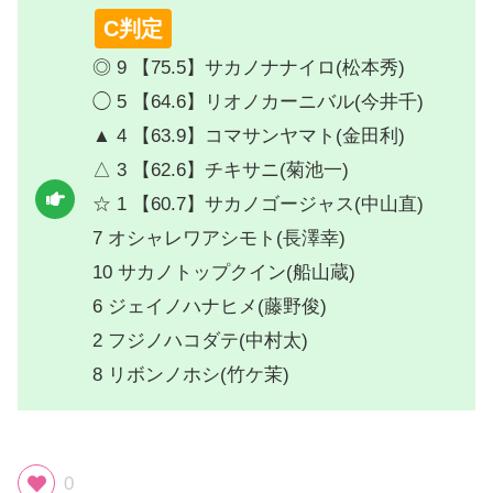
C判定
◎ 9 【75.5】サカノナナイロ(松本秀)
◯ 5 【64.6】リオノカーニバル(今井千)
▲ 4 【63.9】コマサンヤマト(金田利)
△ 3 【62.6】チキサニ(菊池一)
☆ 1 【60.7】サカノゴージャス(中山直)
7 オシャレワアシモト(長澤幸)
10 サカノトップクイン(船山蔵)
6 ジェイノハナヒメ(藤野俊)
2 フジノハコダテ(中村太)
8 リボンノホシ(竹ケ茉)
0