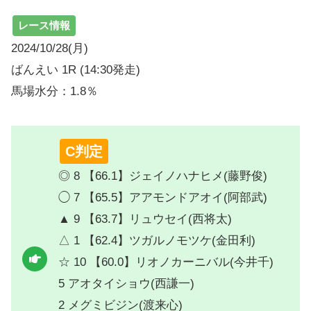
レース情報
2024/10/28(月)
ばんえい 1R (14:30発走)
馬場水分：1.8％
C判定
◎ 8 【66.1】ジェイノハナヒメ(藤野俊)
◯ 7 【65.5】アアモンドアオイ(阿部武)
▲ 9 【63.7】リュウセイ(西将太)
△ 1 【62.4】ツガルノモツケ(金田利)
☆ 10 【60.0】リオノカーニバル(今井千)
5 アオタイショウ(西謙一)
2 メグミビジン(渡来心)