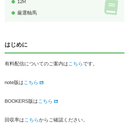
12R
厳選軸馬
はじめに
有料配信についてのご案内は
こちら
です。
note版は
こちら
BOOKERS版は
こちら
回収率は
こちら
からご確認ください。