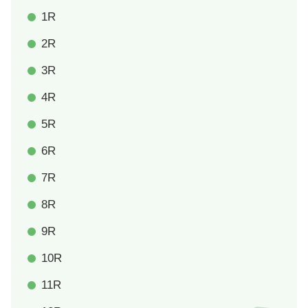
1R
2R
3R
4R
5R
6R
7R
8R
9R
10R
11R