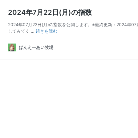
2024年7月22日(月)の指数
2024年07月22日(月)の指数を公開します。※最終更新：2024
2024
してみてく …
続きを読む
年
7
ばんえーあい牧場
月
22
日
(月)
の
指
数