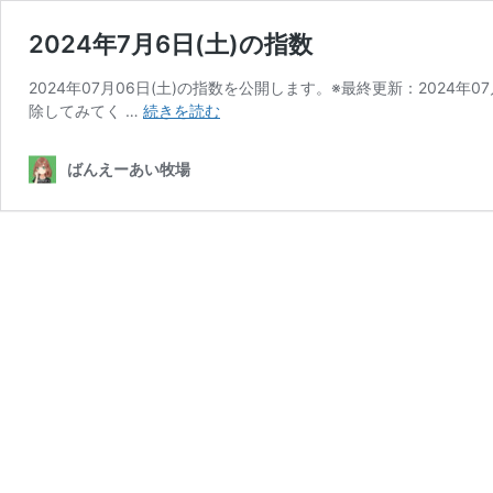
2024年7月6日(土)の指数
2024年07月06日(土)の指数を公開します。※最終更新：2024
2024
除してみてく …
続きを読む
年
7
ばんえーあい牧場
月
6
日
(土)
の
指
数