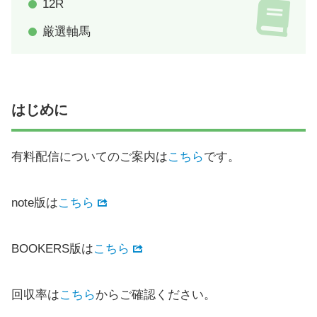
12R
厳選軸馬
はじめに
有料配信についてのご案内は
こちら
です。
note版は
こちら
BOOKERS版は
こちら
回収率は
こちら
からご確認ください。