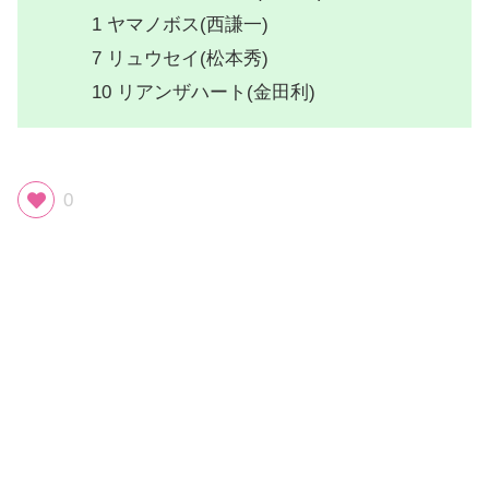
1 ヤマノボス(西謙一)
7 リュウセイ(松本秀)
10 リアンザハート(金田利)
0
スポンサーリンク