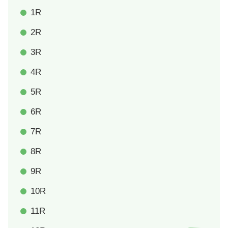
1R
2R
3R
4R
5R
6R
7R
8R
9R
10R
11R