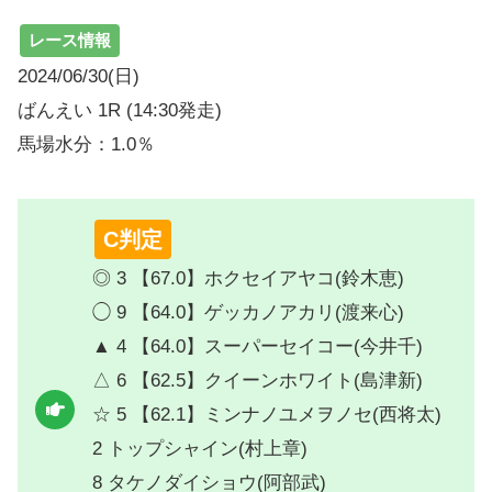
レース情報
2024/06/30(日)
ばんえい 1R (14:30発走)
馬場水分：1.0％
C判定
◎ 3 【67.0】ホクセイアヤコ(鈴木恵)
◯ 9 【64.0】ゲッカノアカリ(渡来心)
▲ 4 【64.0】スーパーセイコー(今井千)
△ 6 【62.5】クイーンホワイト(島津新)
☆ 5 【62.1】ミンナノユメヲノセ(西将太)
2 トップシャイン(村上章)
8 タケノダイショウ(阿部武)